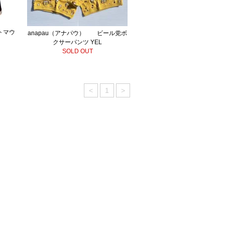
トマウ
anapau（アナパウ） ビール党ボ
クサーパンツ YEL
SOLD OUT
<
1
>