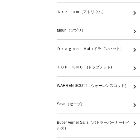
Ａｔｒｉｕｍ（アトリウム）
tuduri（ツヅリ）
Ｄｒａｇｏｎ Ｈat（ドラゴンハット）
ＴＯＰ ＫＮＯＴ(トップノット)
WARREN SCOTT（ウォーレンスコット）
Save（セーブ）
Butler Verner Sails（バトラーバーナーセイ
ルズ）