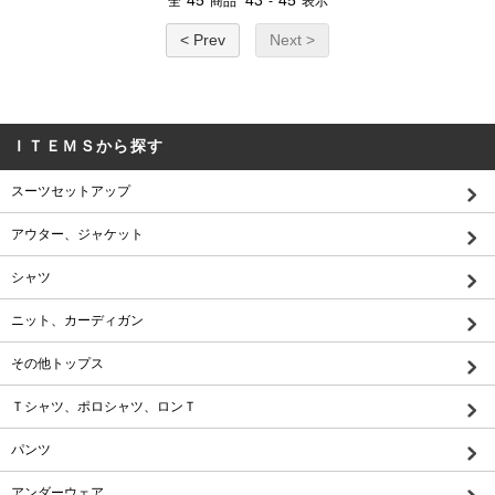
45
43
45
全
商品
-
表示
< Prev
Next >
ＩＴＥＭＳから探す
スーツセットアップ
アウター、ジャケット
シャツ
ニット、カーディガン
その他トップス
Ｔシャツ、ポロシャツ、ロンＴ
パンツ
アンダーウェア