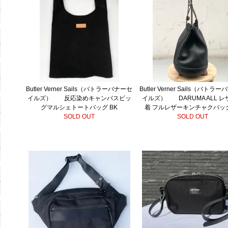
Butler Verner Sails（バトラーバナーセ
Butler Verner Sails（バトラ
イルズ） 反応染めキャンバスビッ
イルズ） DARUMA ALL 
グマルシェトートバッグ BK
着 フルレザーキンチャクバッグ
SOLD OUT
SOLD OUT