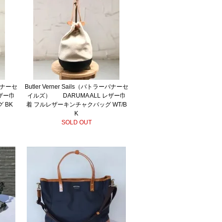
ーバナーセ
Butler Verner Sails（バトラーバナーセ
レザー巾
イルズ） DARUMA ALL レザー巾
 BK
着 フルレザーキンチャクバッグ WT/B
K
SOLD OUT