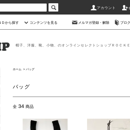
アカウント
ＮＤから探す
コンテンツを見る
メルマガ登録・解除
ブロ
帽子、洋服、靴、小物、のオンラインセレクトショップＲＯＣＫ
ホーム
>
バッグ
バッグ
34
全
商品