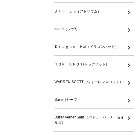
Ａｔｒｉｕｍ（アトリウム）
tuduri（ツヅリ）
Ｄｒａｇｏｎ Ｈat（ドラゴンハット）
ＴＯＰ ＫＮＯＴ(トップノット)
WARREN SCOTT（ウォーレンスコット）
Save（セーブ）
Butler Verner Sails（バトラーバーナーセイ
ルズ）