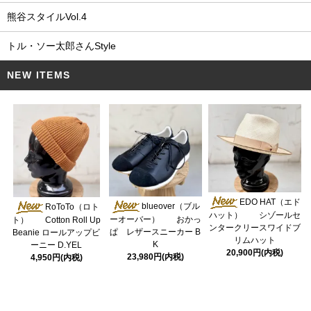
熊谷スタイルVol.4
トル・ソー太郎さんStyle
NEW ITEMS
EDO HAT（エド
blueover（ブル
RoToTo（ロト
ハット） シゾールセ
ーオーバー） おかっ
ト） Cotton Roll Up
ンタークリースワイドブ
ぱ レザースニーカー B
Beanie ロールアップビ
リムハット
K
ーニー D.YEL
20,900円(内税)
23,980円(内税)
4,950円(内税)