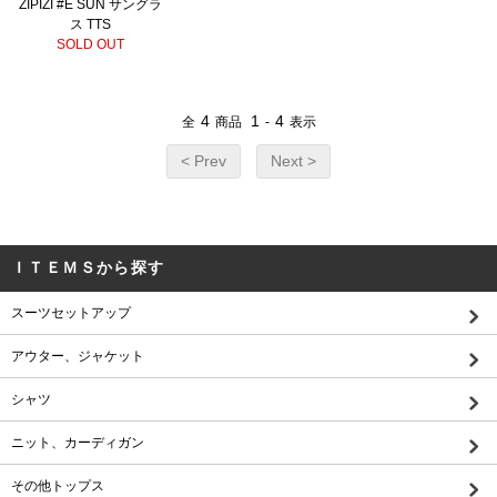
ZIPIZI #E SUN サングラ
ス TTS
SOLD OUT
4
1
4
全
商品
-
表示
< Prev
Next >
ＩＴＥＭＳから探す
スーツセットアップ
アウター、ジャケット
シャツ
ニット、カーディガン
その他トップス