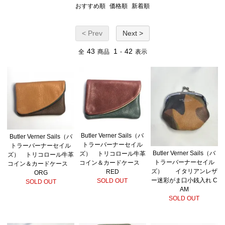
おすすめ順
価格順
新着順
< Prev
Next >
43
1
42
全
商品
-
表示
Butler Verner Sails（バ
Butler Verner Sails（バ
トラーバーナーセイル
トラーバーナーセイル
Butler Verner Sails（バ
ズ） トリコロール牛革
ズ） トリコロール牛革
トラーバーナーセイル
コイン＆カードケース
コイン＆カードケース
ズ） イタリアンレザ
RED
ORG
ー迷彩がま口小銭入れ C
SOLD OUT
SOLD OUT
AM
SOLD OUT