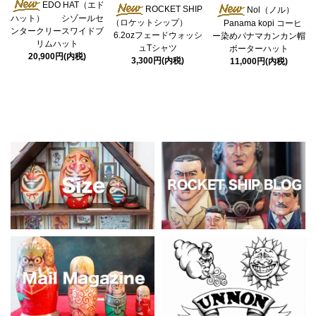
EDO HAT（エド
ROCKET SHIP
Nol（ノル）
ハット） シゾールセ
（ロケットシップ）
Panama kopi コーヒ
ンタークリースワイドブ
6.2ozフェードウォッシ
ー染めパナマカンカン帽
リムハット
ュTシャツ
ボーターハット
20,900円(内税)
3,300円(内税)
11,000円(内税)