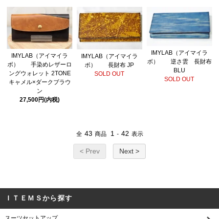
IMYLAB（アイマイラ
IMYLAB（アイマイラ
IMYLAB（アイマイラ
ボ） 逆さ雲 長財布
ボ） 手染めレザーロ
ボ） 長財布 JP
BLU
ングウォレット 2TONE
SOLD OUT
SOLD OUT
キャメル×ダークブラウ
ン
27,500円(内税)
43
1
42
全
商品
-
表示
< Prev
Next >
ＩＴＥＭＳから探す
スーツセットアップ