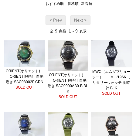
おすすめ順
価格順
新着順
< Prev
Next >
9
1
9
全
商品
-
表示
ORIENT(オリエント)
MWC（エムダブリュー
ORIENT(オリエント)
ORIENT 腕時計 自動
シー） MIL/1966 ミ
ORIENT 腕時計 自動
巻き SAC08002F GRN
リタリーウォッチ 腕時
巻き SAC0000AB0-B BL
SOLD OUT
計 BLK
K
SOLD OUT
SOLD OUT