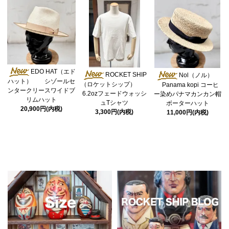
EDO HAT（エド
ROCKET SHIP
Nol（ノル）
ハット） シゾールセ
（ロケットシップ）
Panama kopi コーヒ
ンタークリースワイドブ
6.2ozフェードウォッシ
ー染めパナマカンカン帽
リムハット
ュTシャツ
ボーターハット
20,900円(内税)
3,300円(内税)
11,000円(内税)