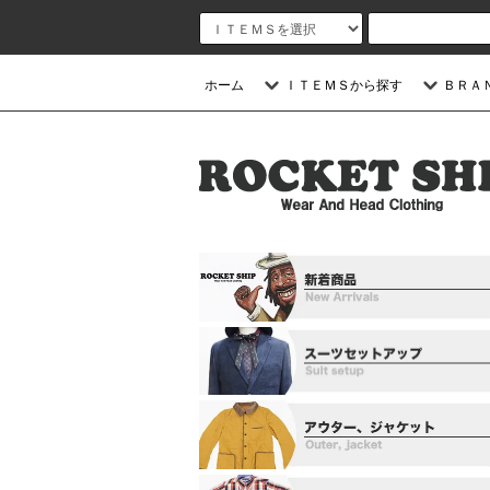
ホーム
ＩＴＥＭＳから探す
ＢＲＡ