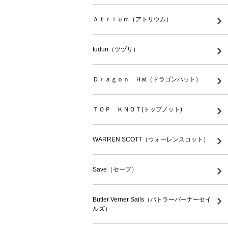
Ａｔｒｉｕｍ（アトリウム）
tuduri（ツヅリ）
Ｄｒａｇｏｎ Ｈat（ドラゴンハット）
ＴＯＰ ＫＮＯＴ(トップノット)
WARREN SCOTT（ウォーレンスコット）
Save（セーブ）
Butler Verner Sails（バトラーバーナーセイ
ルズ）