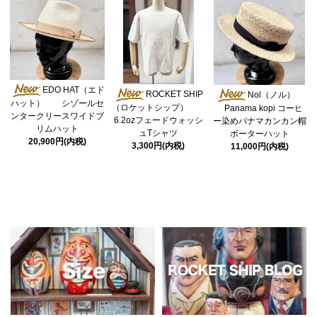
EDO HAT（エド
ROCKET SHIP
Nol（ノル）
ハット） シゾールセ
（ロケットシップ）
Panama kopi コーヒ
ンタークリースワイドブ
6.2ozフェードウォッシ
ー染めパナマカンカン帽
リムハット
ュTシャツ
ボーターハット
20,900円(内税)
3,300円(内税)
11,000円(内税)