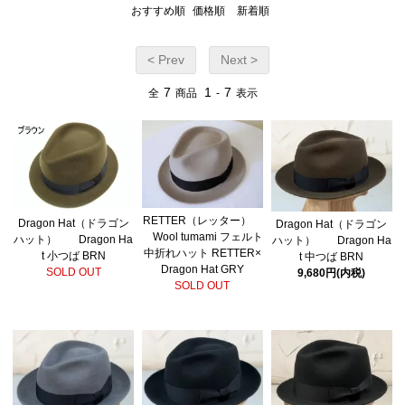
おすすめ順
価格順
新着順
< Prev
Next >
7
1
7
全
商品
-
表示
RETTER（レッター）
Dragon Hat（ドラゴン
Dragon Hat（ドラゴン
Wool tumami フェルト
ハット） Dragon Ha
ハット） Dragon Ha
中折れハット RETTER×
t 小つば BRN
t 中つば BRN
Dragon Hat GRY
SOLD OUT
9,680円(内税)
SOLD OUT