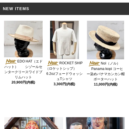
NEW ITEMS
EDO HAT（エド
ROCKET SHIP
Nol（ノル）
ハット） シゾールセ
（ロケットシップ）
Panama kopi コーヒ
ンタークリースワイドブ
6.2ozフェードウォッシ
ー染めパナマカンカン帽
リムハット
ュTシャツ
ボーターハット
20,900円(内税)
3,300円(内税)
11,000円(内税)