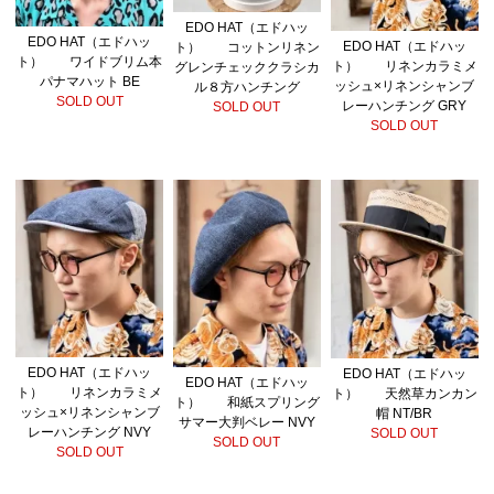
EDO HAT（エドハッ
EDO HAT（エドハッ
EDO HAT（エドハッ
ト） コットンリネン
ト） ワイドブリム本
ト） リネンカラミメ
グレンチェッククラシカ
パナマハット BE
ッシュ×リネンシャンブ
ル８方ハンチング
SOLD OUT
レーハンチング GRY
SOLD OUT
SOLD OUT
EDO HAT（エドハッ
EDO HAT（エドハッ
EDO HAT（エドハッ
ト） リネンカラミメ
ト） 天然草カンカン
ト） 和紙スプリング
ッシュ×リネンシャンブ
帽 NT/BR
サマー大判ベレー NVY
レーハンチング NVY
SOLD OUT
SOLD OUT
SOLD OUT