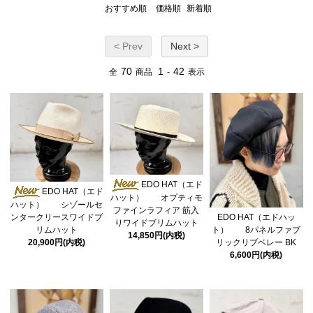
おすすめ順
価格順
新着順
< Prev
Next >
70
1
42
全
商品
-
表示
EDO HAT（エド
EDO HAT（エド
ハット） オプティモ
ハット） シゾールセ
ファインラフィア 筋入
ンタークリースワイドブ
EDO HAT（エドハッ
りワイドブリムハット
リムハット
ト） 8パネルファブ
14,850円(内税)
20,900円(内税)
リックリブベレー BK
6,600円(内税)