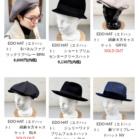
EDO HAT（エドハッ
ト） 綿麻８方キャス
EDO HAT（エドハッ
EDO HAT（エドハッ
ケット GRYG
ト） 8パネルファブ
ト） ショートブリム
SOLD OUT
リックリブベレー BRN
センタークリースハット
6,600円(内税)
9,130円(内税)
EDO HAT（エドハッ
EDO HAT（エドハッ
EDO HAT（エドハッ
ト） 綿麻８方キャス
ト） ジュリーワイド
ト） 麻ツマミブレー
ケット BLK
ブリムフェルトハット
ドハット NV
SOLD OUT