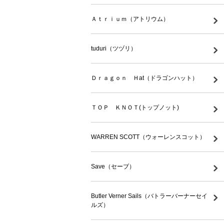
Ａｔｒｉｕｍ（アトリウム）
tuduri（ツヅリ）
Ｄｒａｇｏｎ Ｈat（ドラゴンハット）
ＴＯＰ ＫＮＯＴ(トップノット)
WARREN SCOTT（ウォーレンスコット）
Save（セーブ）
Butler Verner Sails（バトラーバーナーセイ
ルズ）