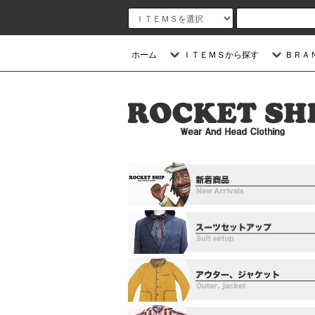
ホーム
ＩＴＥＭＳから探す
ＢＲＡ