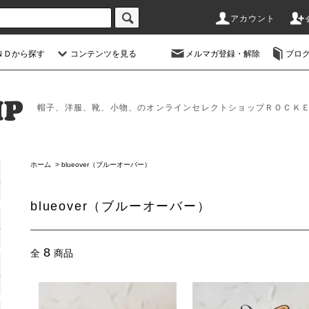
アカウント
ＮＤから探す
コンテンツを見る
メルマガ登録・解除
ブロ
帽子、洋服、靴、小物、のオンラインセレクトショップＲＯＣＫ
ホーム
>
blueover（ブルーオーバー）
blueover（ブルーオーバー）
8
全
商品