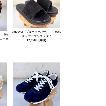
blueover（ブルーオーバー） fosco
mike
Ⅱ レザーサンダル BLK
スニーカ
12,650円(内税)
N