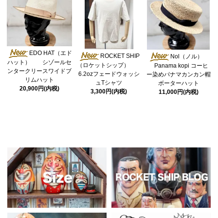
EDO HAT（エド
ROCKET SHIP
Nol（ノル）
ハット） シゾールセ
（ロケットシップ）
Panama kopi コーヒ
ンタークリースワイドブ
6.2ozフェードウォッシ
ー染めパナマカンカン帽
リムハット
ュTシャツ
ボーターハット
20,900円(内税)
3,300円(内税)
11,000円(内税)