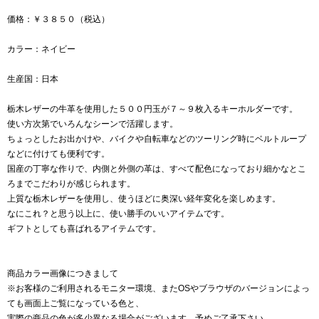
価格：￥３８５０（税込）
カラー：ネイビー
生産国：日本
栃木レザーの牛革を使用した５００円玉が７～９枚入るキーホルダーです。
使い方次第でいろんなシーンで活躍します。
ちょっとしたお出かけや、バイクや自転車などのツーリング時にベルトループ
などに付けても便利です。
国産の丁寧な作りで、内側と外側の革は、すべて配色になっており細かなとこ
ろまでこだわりが感じられます。
上質な栃木レザーを使用し、使うほどに奥深い経年変化を楽しめます。
なにこれ？と思う以上に、使い勝手のいいアイテムです。
ギフトとしても喜ばれるアイテムです。
商品カラー画像につきまして
※お客様のご利用されるモニター環境、またOSやブラウザのバージョンによっ
ても画面上ご覧になっている色と、
実際の商品の色が多少異なる場合がございます。予めご了承下さい。