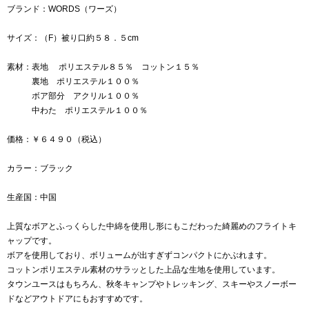
ブランド：WORDS（ワーズ）
サイズ：（F）被り口約５８．５cm
素材：表地 ポリエステル８５％ コットン１５％
裏地 ポリエステル１００％
ボア部分 アクリル１００％
中わた ポリエステル１００％
価格：￥６４９０（税込）
カラー：ブラック
生産国：中国
上質なボアとふっくらした中綿を使用し形にもこだわった綺麗めのフライトキ
ャップです。
ボアを使用しており、ボリュームが出すぎずコンパクトにかぶれます。
コットンポリエステル素材のサラッとした上品な生地を使用しています。
タウンユースはもちろん、秋冬キャンプやトレッキング、スキーやスノーボー
ドなどアウトドアにもおすすめです。