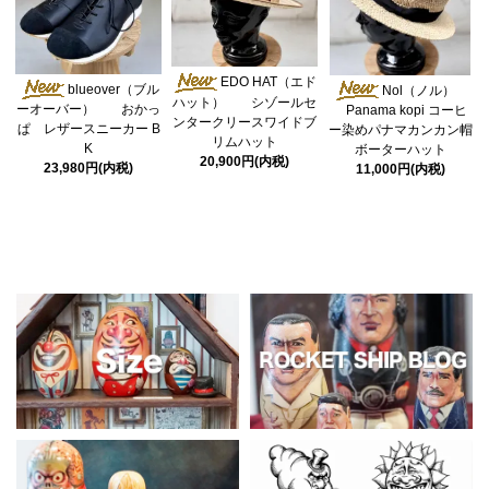
EDO HAT（エド
blueover（ブル
Nol（ノル）
ハット） シゾールセ
ーオーバー） おかっ
Panama kopi コーヒ
ンタークリースワイドブ
ぱ レザースニーカー B
ー染めパナマカンカン帽
リムハット
K
ボーターハット
20,900円(内税)
23,980円(内税)
11,000円(内税)