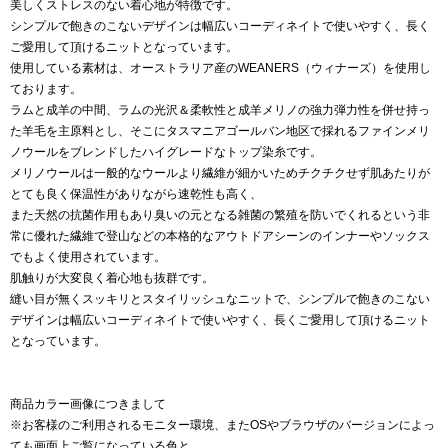
美しくストレスのない着心地が特徴です。
シンプルで飽きのこないデザインは幅広いコーディネイトで使いやすく、長く
ご愛用して頂けるニットとなっています。
使用している素材は、オーストラリア産のWEANERS（ウィナーズ）を使用し
ております。
ラムと成羊の中間、ラムの光沢＆柔軟性と成羊メリノの強力弾力性を併せ持っ
た羊毛を主原料とし、そこにタスマニアゴールバン地区で採れるファインメリ
ノウールをブレンドしたハイグレードなトップ染糸です。
メリノウールは一般的なウールより繊維が細かいためチクチクせず肌あたりが
とても良く保温性がありながら速乾性も高く、
また天然の抗菌作用もあり臭いの元となる雑菌の繁殖を防いでくれるという非
常に優れた繊維で登山などの本格的なアウトドアシーンのインナーやソックス
でもよく使用されています。
肌触りが大変良く着心地も抜群です。
縫い目が無くスッキリとスタイリッシュなニットで、シンプルで飽きのこない
デザインは幅広いコーディネイトで使いやすく、長くご愛用して頂けるニット
となっています。
商品カラー画像につきまして
※お客様のご利用されるモニター環境、またOSやブラウザのバージョンによっ
ても画面上ご覧になっている色と、