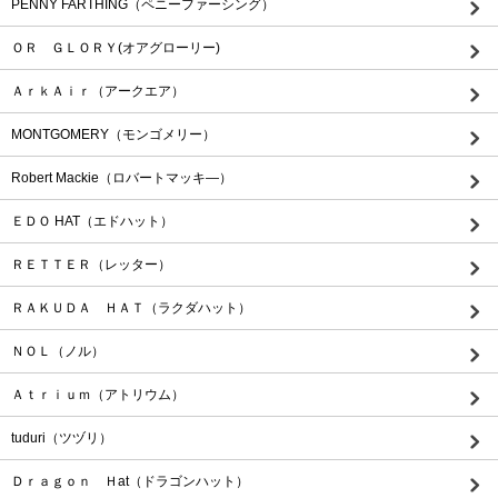
PENNY FARTHING（ペニーファーシング）
ＯＲ ＧＬＯＲＹ(オアグローリー)
ＡｒｋＡｉｒ（アークエア）
MONTGOMERY（モンゴメリー）
Robert Mackie（ロバートマッキ―）
ＥＤＯ HAT（エドハット）
ＲＥＴＴＥＲ（レッター）
ＲＡＫＵＤＡ ＨＡＴ（ラクダハット）
ＮＯＬ（ノル）
Ａｔｒｉｕｍ（アトリウム）
tuduri（ツヅリ）
Ｄｒａｇｏｎ Ｈat（ドラゴンハット）