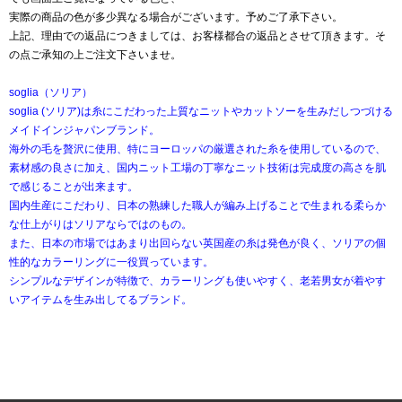
実際の商品の色が多少異なる場合がございます。予めご了承下さい。
上記、理由での返品につきましては、お客様都合の返品とさせて頂きます。そ
の点ご承知の上ご注文下さいませ。
soglia（ソリア）
soglia (ソリア)は糸にこだわった上質なニットやカットソーを生みだしつづける
メイドインジャパンブランド。
海外の毛を贅沢に使用、特にヨーロッパの厳選された糸を使用しているので、
素材感の良さに加え、国内ニット工場の丁寧なニット技術は完成度の高さを肌
で感じることが出来ます。
国内生産にこだわり、日本の熟練した職人が編み上げることで生まれる柔らか
な仕上がりはソリアならではのもの。
また、日本の市場ではあまり出回らない英国産の糸は発色が良く、ソリアの個
性的なカラーリングに一役買っています。
シンプルなデザインが特徴で、カラーリングも使いやすく、老若男女が着やす
いアイテムを生み出してるブランド。