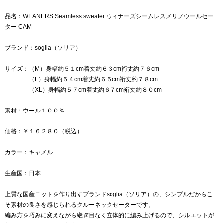
品名：WEANERS Seamless sweater ウィナーズシームレスメリノウールセー
ター CAM
ブランド：soglia（ソリア）
サイズ：（M）身幅約５１cm着丈約６３cm裄丈約７６cm
（L）身幅約５４cm着丈約６５cm裄丈約７８cm
（XL）身幅約５７cm着丈約６７cm裄丈約８０cm
素材：ウール１００％
価格：￥１６２８０（税込）
カラー：キャメル
生産国：日本
上質な国産ニットを作り出すブランドsoglia（ソリア）の、シンプルだからこ
そ素材の良さを感じられるクルーネックセーターです。
編み方を巧みに変えながら継ぎ目なく立体的に編み上げるので、シルエットが