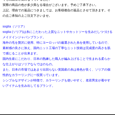
実際の商品の色が多少異なる場合がございます。予めご了承下さい。
上記、理由での返品につきましては、お客様都合の返品とさせて頂きます。そ
の点ご承知の上ご注文下さいませ。
soglia（ソリア）
soglia (ソリア)は糸にこだわった上質なニットやカットソーを生みだしつづける
メイドインジャパンブランド。
海外の毛を贅沢に使用、特にヨーロッパの厳選された糸を使用しているので、
素材感の良さに加え、国内ニット工場の丁寧なニット技術は完成度の高さを肌
で感じることが出来ます。
国内生産にこだわり、日本の熟練した職人が編み上げることで生まれる柔らか
な仕上がりはソリアならではのもの。
また、日本の市場ではあまり出回らない英国産の糸は発色が良く、ソリアの個
性的なカラーリングに一役買っています。
シンプルなデザインが特徴で、カラーリングも使いやすく、老若男女が着やす
いアイテムを生み出してるブランド。