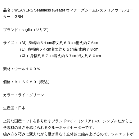
品名：WEANERS Seamless sweater ウィナーズシームレスメリノウールセー
ター L.GRN
ブランド：soglia（ソリア）
サイズ：（M）身幅約５１cm着丈約６３cm裄丈約７６cm
（L）身幅約５４cm着丈約６５cm裄丈約７８cm
（XL）身幅約５７cm着丈約６７cm裄丈約８０cm
素材：ウール１００％
価格：￥１６２８０（税込）
カラー：ライトグリーン
生産国：日本
上質な国産ニットを作り出すブランドsoglia（ソリア）の、シンプルだからこ
そ素材の良さを感じられるクルーネックセーターです。
編み方を巧みに変えながら継ぎ目なく立体的に編み上げるので、シルエットが