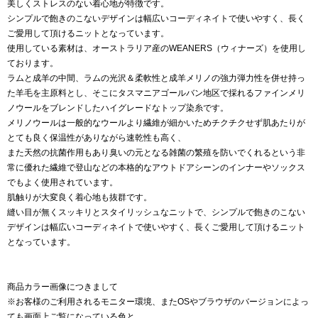
美しくストレスのない着心地が特徴です。
シンプルで飽きのこないデザインは幅広いコーディネイトで使いやすく、長く
ご愛用して頂けるニットとなっています。
使用している素材は、オーストラリア産のWEANERS（ウィナーズ）を使用し
ております。
ラムと成羊の中間、ラムの光沢＆柔軟性と成羊メリノの強力弾力性を併せ持っ
た羊毛を主原料とし、そこにタスマニアゴールバン地区で採れるファインメリ
ノウールをブレンドしたハイグレードなトップ染糸です。
メリノウールは一般的なウールより繊維が細かいためチクチクせず肌あたりが
とても良く保温性がありながら速乾性も高く、
また天然の抗菌作用もあり臭いの元となる雑菌の繁殖を防いでくれるという非
常に優れた繊維で登山などの本格的なアウトドアシーンのインナーやソックス
でもよく使用されています。
肌触りが大変良く着心地も抜群です。
縫い目が無くスッキリとスタイリッシュなニットで、シンプルで飽きのこない
デザインは幅広いコーディネイトで使いやすく、長くご愛用して頂けるニット
となっています。
商品カラー画像につきまして
※お客様のご利用されるモニター環境、またOSやブラウザのバージョンによっ
ても画面上ご覧になっている色と、