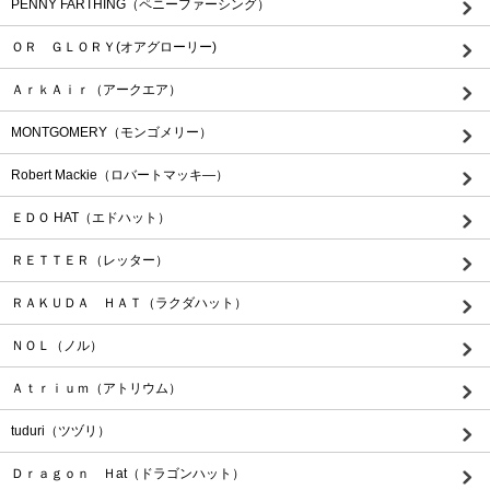
PENNY FARTHING（ペニーファーシング）
ＯＲ ＧＬＯＲＹ(オアグローリー)
ＡｒｋＡｉｒ（アークエア）
MONTGOMERY（モンゴメリー）
Robert Mackie（ロバートマッキ―）
ＥＤＯ HAT（エドハット）
ＲＥＴＴＥＲ（レッター）
ＲＡＫＵＤＡ ＨＡＴ（ラクダハット）
ＮＯＬ（ノル）
Ａｔｒｉｕｍ（アトリウム）
tuduri（ツヅリ）
Ｄｒａｇｏｎ Ｈat（ドラゴンハット）