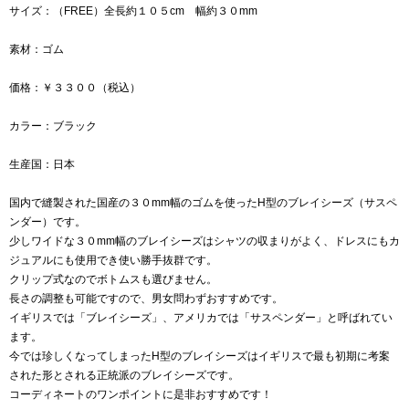
サイズ：（FREE）全長約１０５cm 幅約３０mm
素材：ゴム
価格：￥３３００（税込）
カラー：ブラック
生産国：日本
国内で縫製された国産の３０mm幅のゴムを使ったH型のブレイシーズ（サスペ
ンダー）です。
少しワイドな３０mm幅のブレイシーズはシャツの収まりがよく、ドレスにもカ
ジュアルにも使用でき使い勝手抜群です。
クリップ式なのでボトムスも選びません。
長さの調整も可能ですので、男女問わずおすすめです。
イギリスでは「ブレイシーズ」、アメリカでは「サスペンダー」と呼ばれてい
ます。
今では珍しくなってしまったH型のブレイシーズはイギリスで最も初期に考案
された形とされる正統派のブレイシーズです。
コーディネートのワンポイントに是非おすすめです！