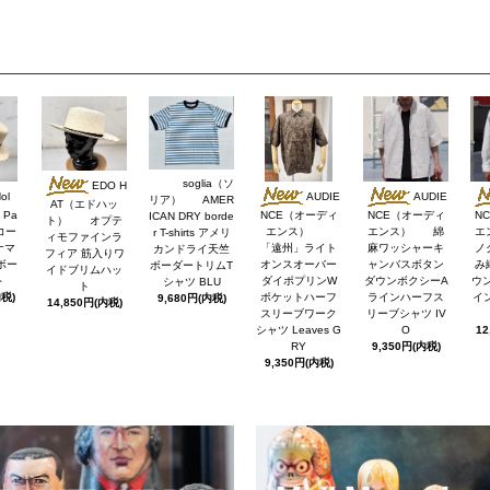
soglia（ソ
EDO H
ol
AUDIE
AUDIE
リア） AMER
AT（エドハッ
Pa
NCE（オーディ
NCE（オーディ
N
ICAN DRY borde
ト） オプテ
 コー
エンス）
エンス） 綿
エ
r T-shirts アメリ
ィモファインラ
ナマ
「遠州」ライト
麻ワッシャーキ
ノ
カンドライ天竺
フィア 筋入りワ
ボー
オンスオーバー
ャンバスボタン
み
ボーダートリムT
イドブリムハッ
ト
ダイポプリンW
ダウンボクシーA
ウ
シャツ BLU
ト
内税)
ポケットハーフ
ラインハーフス
イン
9,680円(内税)
14,850円(内税)
スリーブワーク
リーブシャツ IV
シャツ Leaves G
O
12
RY
9,350円(内税)
9,350円(内税)