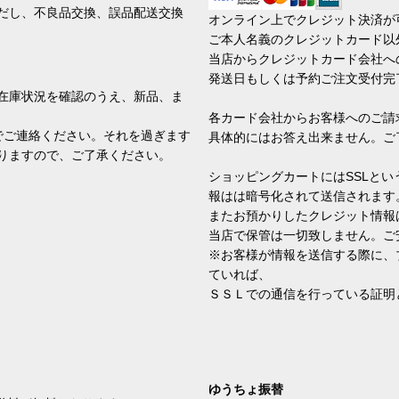
だし、不良品交換、誤品配送交換
オンライン上でクレジット決済が
ご本人名義のクレジットカード以
当店からクレジットカード会社へ
発送日もしくは予約ご注文受付完
在庫状況を確認のうえ、新品、ま
各カード会社からお客様へのご請
でご連絡ください。それを過ぎます
具体的にはお答え出来ません。ご
りますので、ご了承ください。
ショッピングカートにはSSLと
報はは暗号化されて送信されます
またお預かりしたクレジット情報
当店で保管は一切致しません。ご
※お客様が情報を送信する際に、
ていれば、
ＳＳＬでの通信を行っている証明
ゆうちょ振替