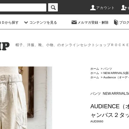
アカウント
ＮＤから探す
コンテンツを見る
メルマガ登録・解除
ブロ
帽子、洋服、靴、小物、のオンラインセレクトショップＲＯＣＫ
ホーム
>
パンツ
ホーム
>
NEW ARRIVALS(
ホーム
>
Audience（オー
パンツ
NEW ARRIVAL
AUDIENC
ャンバス２タッ
AUD3660