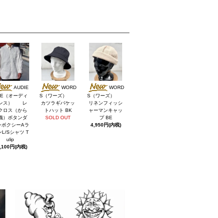
AUDIE
WORD
WORD
CE（オーディ
S（ワーズ）
S（ワーズ）
ンス） レ
カツラギバケッ
リネンフィッシ
クロス（から
トハット BK
ャーマンキャッ
織）ボタンダ
SOLD OUT
プ BE
ンボクシーAラ
4,950円(内税)
L/Sシャツ T
ulip
,100円(内税)