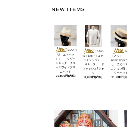
NEW ITEMS
EDO H
ROCK
N
AT（エドハッ
ET SHIP（ロケ
（ノル） 
ト） シゾー
ットシップ）
nama kopi
ルセンタークリ
6.2ozフェード
ヒー染めパ
ースワイドブリ
ウォッシュTシャ
カンカン帽 
ムハット
ツ
ターハッ
20,900円(内税)
3,300円(内税)
11,000円(