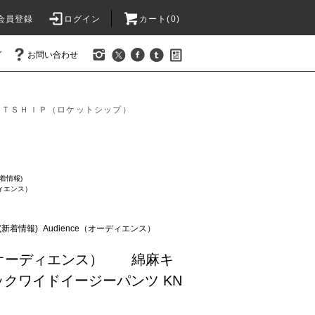
会員登録
ログイン
カート(0)
グ
お問い合わせ
ＥＴＳＨＩＰ（ロケットシップ）
新着情報)
ディエンス）
S(新着情報)
Audience（オーディエンス）
E（オーディエンス） 綿麻キ
クワイドイージーパンツ KN