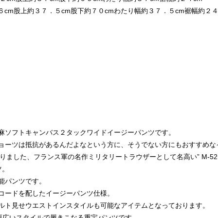
股上約３７．５cm股下約７０cmわたり幅約３７．５cm裾幅約２４
麻ソフトキャンバス２タックワイドイージーパンツです。
ョーツは抵抗があるんだよなという方に、そうでない方にもおすすめな
となりました、フランス軍の名作ミリタリートラウザーとして名高い” M-5
ツ。
能パンツです。
コードを配したイージーパンツ仕様。
ルト見せウエストインスタイルも可能なアイテムとなっております。
幅広いスタイルで履きこなる重宝パンツです。