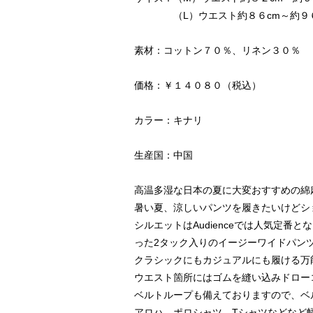
（L）ウエスト約８６cm～約９６cm
素材：コットン７０％、リネン３０％
価格：￥１４０８０（税込）
カラー：キナリ
生産国：中国
高温多湿な日本の夏に大変おすすめの綿
暑い夏、涼しいパンツを履きたいけどシ
シルエットはAudienceでは人気定番
った2タック入りのイージーワイドパン
クラシックにもカジュアルにも履ける万
ウエスト箇所にはゴムを縫い込みドロー
ベルトループも備えておりますので、ベ
アロハ、ポロシャツ、Tシャツなどなど