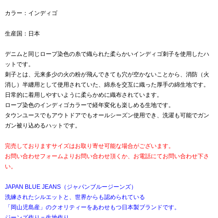
カラー：インディゴ
生産国：日本
デニムと同じロープ染色の糸で織られた柔らかいインディゴ刺子を使用したハ
ットです。
刺子とは、元来多少の火の粉が飛んできても穴が空かないことから、消防（火
消し）半纏用として使用されていた、綿糸を交互に織った厚手の綿生地です。
日常的に着用しやすいように柔らかめに織布されています。
ロープ染色のインディゴカラーで経年変化も楽しめる生地です。
タウンユースでもアウトドアでもオールシーズン使用でき、洗濯も可能でガン
ガン被り込めるハットです。
完売しておりますサイズはお取り寄せ可能な場合がございます。
お問い合わせフォームよりお問い合わせ頂くか、お電話にてお問い合わせ下さ
い。
JAPAN BLUE JEANS（ジャパンブルージーンズ）
洗練されたシルエットと、世界からも認められている
「岡山児島産」のクオリティーをあわせもつ日本製ブランドです。
ジーンズ作り＝生地作り