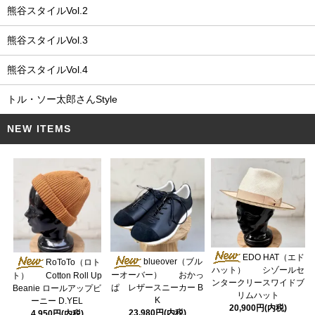
熊谷スタイルVol.2
熊谷スタイルVol.3
熊谷スタイルVol.4
トル・ソー太郎さんStyle
NEW ITEMS
EDO HAT（エド
blueover（ブル
RoToTo（ロト
ハット） シゾールセ
ーオーバー） おかっ
ト） Cotton Roll Up
ンタークリースワイドブ
ぱ レザースニーカー B
Beanie ロールアップビ
リムハット
K
ーニー D.YEL
20,900円(内税)
23,980円(内税)
4,950円(内税)