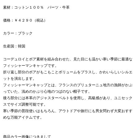
素材：コットン１００％ パーツ・牛革
価格：￥４２９０（税込）
カラー：ブラック
生産国：韓国
コーデュロイとボア素材を組み合わせた、見た目にも温かい寒い季節に最適な
フィッシャーマンキャップです。
折り返し部分のボアがもこもことボリュームをプラスし、かわいらしいシルエ
ットを演出します。
フィッシャーマンキャップとは、フランスのブリュターニュ地方の漁師がかぶ
っていた、浅めのかぶり心地のつばのない帽子です。
後ろ部分には本革のアジャスターベルトを使用し、高級感があり、ユニセック
スでサイズ調整可能です。
寒い季節の普段使いはもちろん、アウトドアや旅行にも男女問わず大変おすす
めな万能アイテムです。
商品カラー画像につきまして