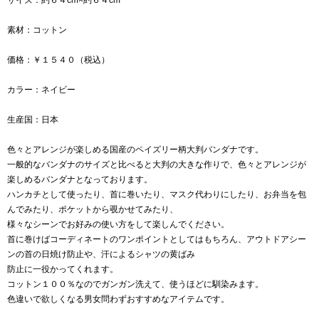
素材：コットン
価格：￥１５４０（税込）
カラー：ネイビー
生産国：日本
色々とアレンジが楽しめる国産のペイズリー柄大判バンダナです。
一般的なバンダナのサイズと比べると大判の大きな作りで、色々とアレンジが
楽しめるバンダナとなっております。
ハンカチとして使ったり、首に巻いたり、マスク代わりにしたり、お弁当を包
んでみたり、ポケットから覗かせてみたり、
様々なシーンでお好みの使い方をして楽しんでください。
首に巻けばコーディネートのワンポイントとしてはもちろん、アウトドアシー
ンの首の日焼け防止や、汗によるシャツの黄ばみ
防止に一役かってくれます。
コットン１００％なのでガンガン洗えて、使うほどに馴染みます。
色違いで欲しくなる男女問わずおすすめなアイテムです。