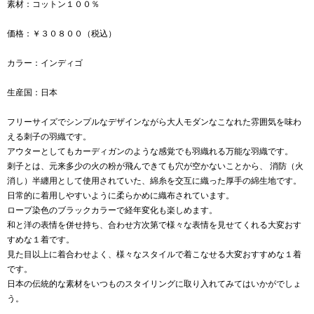
素材：コットン１００％
価格：￥３０８００（税込）
カラー：インディゴ
生産国：日本
フリーサイズでシンプルなデザインながら大人モダンなこなれた雰囲気を味わ
える刺子の羽織です。
アウターとしてもカーディガンのような感覚でも羽織れる万能な羽織です。
刺子とは、元来多少の火の粉が飛んできても穴が空かないことから、 消防（火
消し）半纏用として使用されていた、綿糸を交互に織った厚手の綿生地です。
日常的に着用しやすいように柔らかめに織布されています。
ロープ染色のブラックカラーで経年変化も楽しめます。
和と洋の表情を併せ持ち、合わせ方次第で様々な表情を見せてくれる大変おす
すめな１着です。
見た目以上に着合わせよく、様々なスタイルで着こなせる大変おすすめな１着
です。
日本の伝統的な素材をいつものスタイリングに取り入れてみてはいかがでしょ
う。