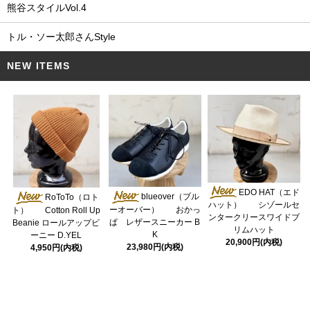
熊谷スタイルVol.4
トル・ソー太郎さんStyle
NEW ITEMS
EDO HAT（エド
blueover（ブル
RoToTo（ロト
ハット） シゾールセ
ーオーバー） おかっ
ト） Cotton Roll Up
ンタークリースワイドブ
ぱ レザースニーカー B
Beanie ロールアップビ
リムハット
K
ーニー D.YEL
20,900円(内税)
23,980円(内税)
4,950円(内税)