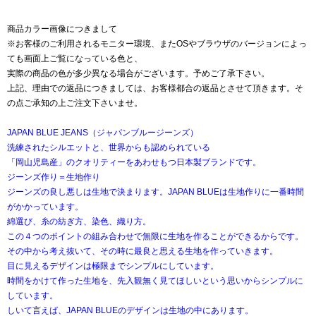
商品カラー画像につきまして
※お客様のご利用されるモニター環境、またOSやブラウザのバージョンによっ
ても画面上ご覧になっている色と、
実際の商品の色が多少異なる場合がございます。予めご了承下さい。
上記、理由での返品につきましては、お客様都合の返品とさせて頂きます。そ
の点ご承知の上ご注文下さいませ。
JAPAN BLUE JEANS（ジャパンブルージーンズ）
洗練されたシルエットと、世界からも認められている
「岡山児島産」のクオリティーをあわせもつ日本製ブランドです。
ジーンズ作り＝生地作り
ジーンズの良し悪しは生地で決まります。JAPAN BLUEは生地作りに一番時間
がかかっています。
綿選び、糸の紡ぎ方、染色、織り方。
この４つのポイントの組み合わせで無限に生地を作ることができるからです。
その中から考え抜いて、その時に最良と思える生地を作っていきます。
目に見えるデザインは極限までシンプルにしています。
時間をかけて作った生地を、先入観無く見てほしいという思いからシンプルに
しています。
しいて言えば、JAPAN BLUEのデザインは生地の中にあります。