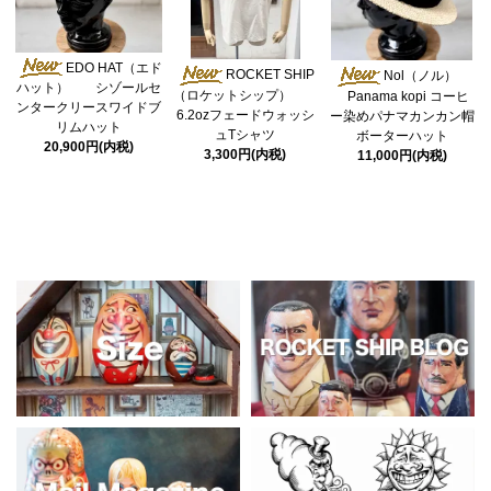
EDO HAT（エド
ROCKET SHIP
Nol（ノル）
ハット） シゾールセ
（ロケットシップ）
Panama kopi コーヒ
ンタークリースワイドブ
6.2ozフェードウォッシ
ー染めパナマカンカン帽
リムハット
ュTシャツ
ボーターハット
20,900円(内税)
3,300円(内税)
11,000円(内税)