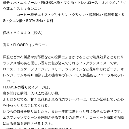
成分：水・エタノール・PEG-60水添ヒマシ油・トレハロース・オオウメガサソ
ウ葉エキスカキタンニン
・コーヒー種子エキス・グリセリン・グリシン・硫酸Na・硫酸亜鉛・B
G・クエン酸・EDTA-2Na・香料
価格：￥２６４０（税込）
香り：FLOWER（フラワー）
洋服などの布製品やお部屋などの空間にふきかけることで消臭効果とともにリ
ラックス感のある優しい香りに包み込んでくれるフレグランスミストです。
ローズ、ミュゲ、フリージア、リリー、ジャスミンなど花を中心にピーチ、オ
レンジ、ラムネ等10種類以上の素材をブレンドした気品あるフローラルのフレ
ーバー。
FLOWERの香りのイメージは、
窓を開けた瞬間、入り込む優しい風。
ふと頬をなでる、甘く気品あふれる花のフレーバーは、どこか緊張していた心
をゆっくりとほぐしてくれる。
いつもの自分を取り戻したら、また一歩前に進もうと思えるそんな香りです。
エスプレッソマシーンを連想させるアルミのボディと、コーヒーを抽出する際
に出る蒸気を連想させるミスト。