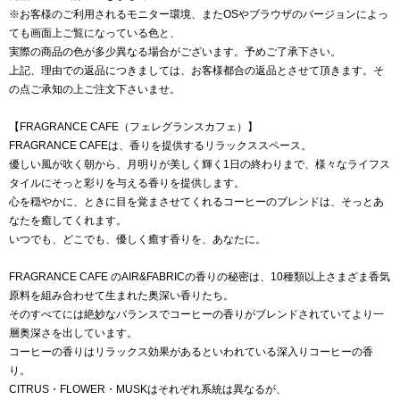
※お客様のご利用されるモニター環境、またOSやブラウザのバージョンによっ
ても画面上ご覧になっている色と、
実際の商品の色が多少異なる場合がございます。予めご了承下さい。
上記、理由での返品につきましては、お客様都合の返品とさせて頂きます。そ
の点ご承知の上ご注文下さいませ。
【FRAGRANCE CAFE（フェレグランスカフェ）】
FRAGRANCE CAFEは、香りを提供するリラックススペース。
優しい風が吹く朝から、月明りが美しく輝く1日の終わりまで、様々なライフス
タイルにそっと彩りを与える香りを提供します。
心を穏やかに、ときに目を覚まさせてくれるコーヒーのブレンドは、そっとあ
なたを癒してくれます。
いつでも、どこでも、優しく癒す香りを、あなたに。
FRAGRANCE CAFE のAIR&FABRICの香りの秘密は、10種類以上さまざま香気
原料を組み合わせて生まれた奥深い香りたち。
そのすべてには絶妙なバランスでコーヒーの香りがブレンドされていてより一
層奥深さを出しています。
コーヒーの香りはリラックス効果があるといわれている深入りコーヒーの香
り。
CITRUS・FLOWER・MUSKはそれぞれ系統は異なるが、