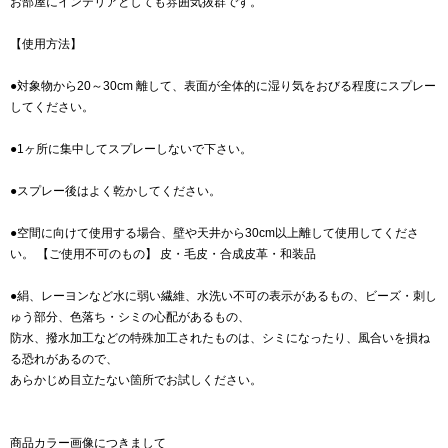
お部屋にインテリアとしても雰囲気抜群です。
【使用方法】
●対象物から20～30cm 離して、表面が全体的に湿り気をおびる程度にスプレー
してください。
●1ヶ所に集中してスプレーしないで下さい。
●スプレー後はよく乾かしてください。
●空間に向けて使用する場合、壁や天井から30cm以上離して使用してくださ
い。 【ご使用不可のもの】 皮・毛皮・合成皮革・和装品
●絹、レーヨンなど水に弱い繊維、水洗い不可の表示があるもの、ビーズ・刺し
ゅう部分、色落ち・シミの心配があるもの、
防水、撥水加工などの特殊加工されたものは、シミになったり、風合いを損ね
る恐れがあるので、
あらかじめ目立たない箇所でお試しください。
商品カラー画像につきまして