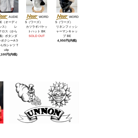
AUDIE
WORD
WORD
CE（オーディ
S（ワーズ）
S（ワーズ）
ンス） レ
カツラギバケッ
リネンフィッシ
クロス（から
トハット BK
ャーマンキャッ
織）ボタンダ
SOLD OUT
プ BE
ンボクシーAラ
4,950円(内税)
L/Sシャツ T
ulip
,100円(内税)