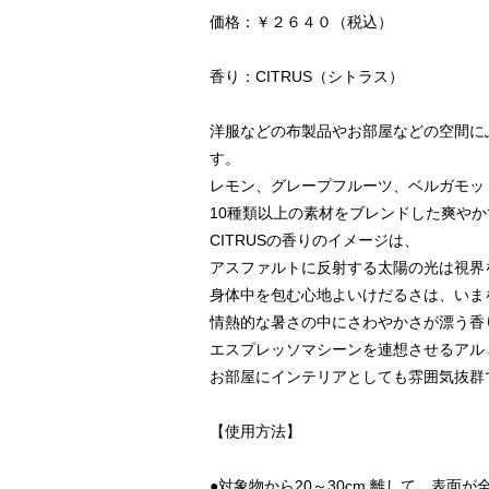
価格：￥２６４０（税込）
香り：CITRUS（シトラス）
洋服などの布製品やお部屋などの空間に
す。
レモン、グレープフルーツ、ベルガモッ
10種類以上の素材をブレンドした爽や
CITRUSの香りのイメージは、
アスファルトに反射する太陽の光は視界
身体中を包む心地よいけだるさは、いま
情熱的な暑さの中にさわやかさが漂う香
エスプレッソマシーンを連想させるアル
お部屋にインテリアとしても雰囲気抜群
【使用方法】
●対象物から20～30cm 離して、表