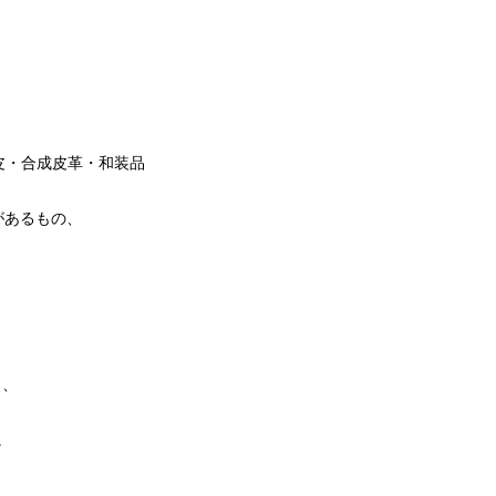
皮・合成皮革・和装品
があるもの、
と、
。