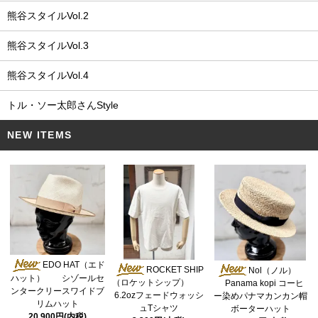
熊谷スタイルVol.2
熊谷スタイルVol.3
熊谷スタイルVol.4
トル・ソー太郎さんStyle
NEW ITEMS
EDO HAT（エド
ROCKET SHIP
Nol（ノル）
ハット） シゾールセ
（ロケットシップ）
Panama kopi コーヒ
ンタークリースワイドブ
6.2ozフェードウォッシ
ー染めパナマカンカン帽
リムハット
ュTシャツ
ボーターハット
20,900円(内税)