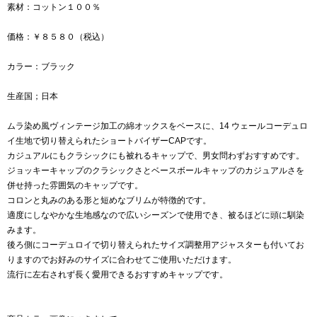
素材：コットン１００％
価格：￥８５８０（税込）
カラー：ブラック
生産国；日本
ムラ染め風ヴィンテージ加工の綿オックスをベースに、14 ウェールコーデュロ
イ生地で切り替えられたショートバイザーCAPです。
カジュアルにもクラシックにも被れるキャップで、男女問わずおすすめです。
ジョッキーキャップのクラシックさとベースボールキャップのカジュアルさを
併せ持った雰囲気のキャップです。
コロンと丸みのある形と短めなブリムが特徴的です。
適度にしなやかな生地感なので広いシーズンで使用でき、被るほどに頭に馴染
みます。
後ろ側にコーデュロイで切り替えられたサイズ調整用アジャスターも付いてお
りますのでお好みのサイズに合わせてご使用いただけます。
流行に左右されず長く愛用できるおすすめキャップです。