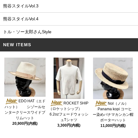
熊谷スタイルVol.3
熊谷スタイルVol.4
トル・ソー太郎さんStyle
NEW ITEMS
EDO HAT（エド
ROCKET SHIP
Nol（ノル）
ハット） シゾールセ
（ロケットシップ）
Panama kopi コーヒ
ンタークリースワイドブ
6.2ozフェードウォッシ
ー染めパナマカンカン帽
リムハット
ュTシャツ
ボーターハット
20,900円(内税)
3,300円(内税)
11,000円(内税)