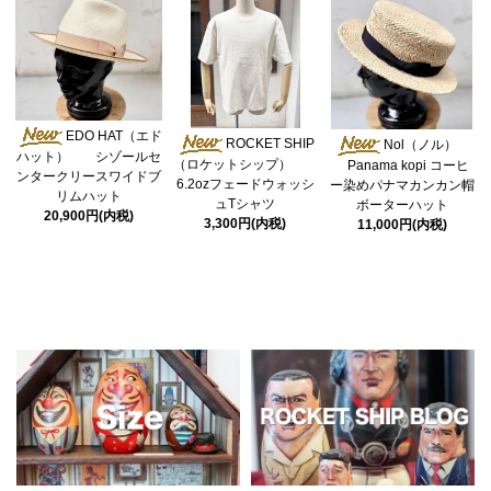
EDO HAT（エド
ROCKET SHIP
Nol（ノル）
ハット） シゾールセ
（ロケットシップ）
Panama kopi コーヒ
ンタークリースワイドブ
6.2ozフェードウォッシ
ー染めパナマカンカン帽
リムハット
ュTシャツ
ボーターハット
20,900円(内税)
3,300円(内税)
11,000円(内税)