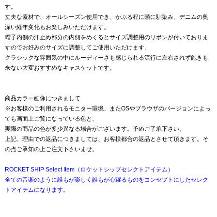
す。
丈夫な素材で、オールシーズン使用でき、かぶる程に頭に馴染み、デニムの奥
深い経年変化もお楽しみいただけます。
帽子内側の汗止め部分の内側をめくるとサイズ調整用のリボンが付いておりま
すのでお好みのサイズに調整してご使用いただけます。
クラシックな雰囲気の中にルーディーさも感じられる流行に左右されず飽きも
来ない大変おすすめなキャスケットです。
商品カラー画像につきまして
※お客様のご利用されるモニター環境、またOSやブラウザのバージョンによっ
ても画面上ご覧になっている色と、
実際の商品の色が多少異なる場合がございます。予めご了承下さい。
上記、理由での返品につきましては、お客様都合の返品とさせて頂きます。そ
の点ご承知の上ご注文下さいませ。
ROCKET SHIP Select Item（ロケットシップセレクトアイテム）
全ての音楽のように誰もが楽しく誰もが心躍るものをコンセプトにしたセレク
トアイテムになります。