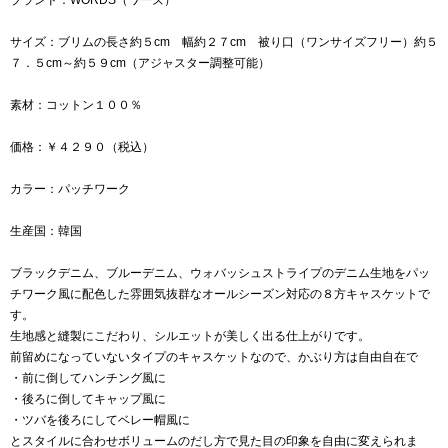
サイズ：ブリムの長さ約５cm 幅約２７cm 被り口（ワンサイズフリー）約５
７．５cm～約５９cm（アジャスター調整可能）
素材：コットン１００％
価格：￥４２９０（税込）
カラー：パッチワーク
生産国：韓国
ブラックデニム、ブルーデニム、ウォバッシュストライプのデニム生地をパッ
チワーク風に配色した雰囲気抜群なオールシーズン対応の８方キャスケットで
す。
生地感と縫製にこだわり、シルエットが美しく出る仕上がりです。
前留めになっていないタイプのキャスケットなので、かぶり方は自由自在で
・前に倒してハンチング風に
・後ろに倒してキャップ風に
・ツバを後ろにしてベレー帽風に
とスタイルに合わせボリュームのだし方で見た目の印象を自由に変えられま