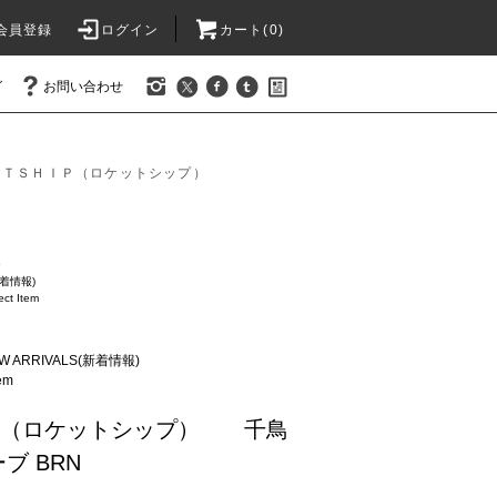
会員登録
ログイン
カート(0)
グ
お問い合わせ
ＥＴＳＨＩＰ（ロケットシップ）
ー
新着情報)
ct Item
W ARRIVALS(新着情報)
em
SHIP（ロケットシップ） 千鳥
ブ BRN