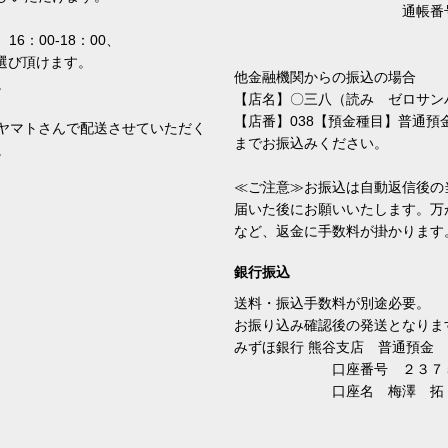
通帳番号 ６８
16：00-18：00、
りお選び頂けます。
他金融機関からの振込の場合
。
【店名】〇三八（読み ゼロサン
【店番】038【預金種目】普通預金
ヤマトさんで配送させていただく
までお振込みください。
。
≪ご注意≫お振込は自動返信後の
届いた後にお願いいたします。万
など、返金に手数料が掛かりま
銀行振込
送料・振込手数料が別途必要。
お振り込み確認後の発送となりま
みずほ銀行 熊谷支店 普通預金
口座番号 ２３７５
口座名 梅澤 拓（ウ