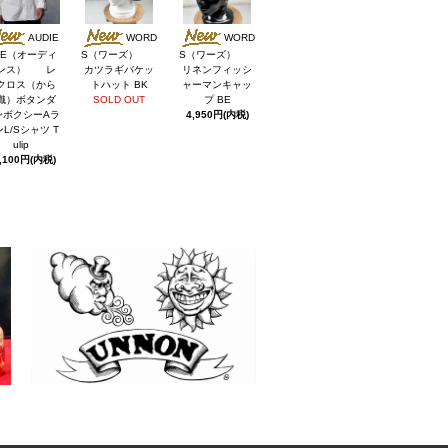
AUDIE
WORD
WORD
CE（オーディ
S（ワーズ）
S（ワーズ）
ンス） レ
カツラギバケッ
リネンフィッシ
クロス（から
トハット BK
ャーマンキャッ
織）ボタンダ
SOLD OUT
プ BE
ンボクシーAラ
4,950円(内税)
L/Sシャツ T
ulip
,100円(内税)