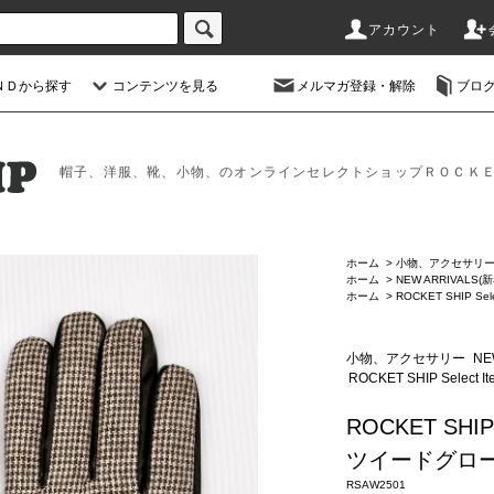
アカウント
ＮＤから探す
コンテンツを見る
メルマガ登録・解除
ブロ
帽子、洋服、靴、小物、のオンラインセレクトショップＲＯＣＫ
ホーム
>
小物、アクセサリ
ホーム
>
NEW ARRIVALS(
ホーム
>
ROCKET SHIP Sele
小物、アクセサリー
NE
ROCKET SHIP Select It
ROCKET 
ツイードグロー
RSAW2501