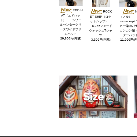
EDO H
ROCK
N
AT（エドハッ
ET SHIP（ロケ
（ノル） 
ト） シゾー
ットシップ）
nama kopi
ルセンタークリ
6.2ozフェード
ヒー染めパ
ースワイドブリ
ウォッシュTシャ
カンカン帽 
ムハット
ツ
ターハッ
20,900円(内税)
3,300円(内税)
11,000円(