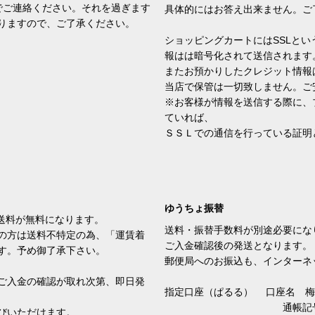
でご連絡ください。それを過ぎます
具体的にはお答え出来ません。ご
りますので、ご了承ください。
ショッピングカートにはSSLと
報はは暗号化されて送信されます
またお預かりしたクレジット情報
当店で保管は一切致しません。ご
※お客様が情報を送信する際に、
ていれば、
ＳＳＬでの通信を行っている証明
ゆうちょ振替
方は送料が無料になります。
送料・振替手数料が別途必要にな
の方は送料不特定の為、「運賃着
ご入金確認後の発送となります。
す。予め御了承下さい。
郵便局へのお振込も、インターネ
ご入金の確認が取れ次第、即日発
指定口座（ぱるる） 口座名
通帳記号 １
びいただけます。