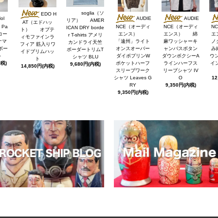
soglia（ソ
EDO H
ol
AUDIE
AUDIE
リア） AMER
AT（エドハッ
Pa
NCE（オーディ
NCE（オーディ
N
ICAN DRY borde
ト） オプテ
 コー
エンス）
エンス） 綿
エ
r T-shirts アメリ
ィモファインラ
ナマ
「遠州」ライト
麻ワッシャーキ
ノ
カンドライ天竺
フィア 筋入りワ
ボー
オンスオーバー
ャンバスボタン
み
ボーダートリムT
イドブリムハッ
ト
ダイポプリンW
ダウンボクシーA
ウ
シャツ BLU
ト
内税)
ポケットハーフ
ラインハーフス
イン
9,680円(内税)
14,850円(内税)
スリーブワーク
リーブシャツ IV
シャツ Leaves G
O
12
RY
9,350円(内税)
9,350円(内税)