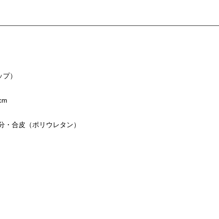
ップ）
４cm
分・合皮（ポリウレタン）