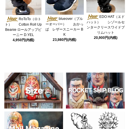
EDO HAT（エド
blueover（ブル
RoToTo（ロト
ハット） シゾールセ
ーオーバー） おかっ
ト） Cotton Roll Up
ンタークリースワイドブ
ぱ レザースニーカー B
Beanie ロールアップビ
リムハット
K
ーニー D.YEL
20,900円(内税)
23,980円(内税)
4,950円(内税)