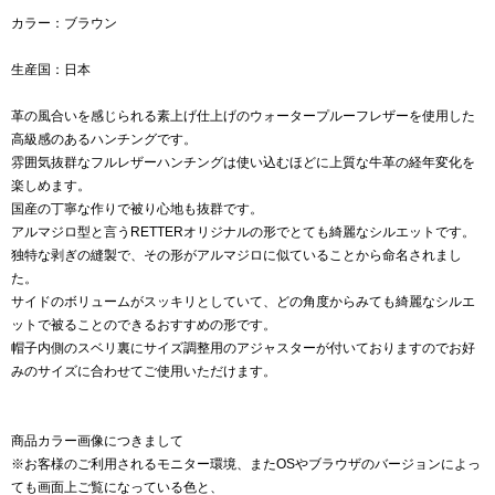
カラー：ブラウン
生産国：日本
革の風合いを感じられる素上げ仕上げのウォータープルーフレザーを使用した
高級感のあるハンチングです。
雰囲気抜群なフルレザーハンチングは使い込むほどに上質な牛革の経年変化を
楽しめます。
国産の丁寧な作りで被り心地も抜群です。
アルマジロ型と言うRETTERオリジナルの形でとても綺麗なシルエットです。
独特な剥ぎの縫製で、その形がアルマジロに似ていることから命名されまし
た。
サイドのボリュームがスッキリとしていて、どの角度からみても綺麗なシルエ
ットで被ることのできるおすすめの形です。
帽子内側のスベリ裏にサイズ調整用のアジャスターが付いておりますのでお好
みのサイズに合わせてご使用いただけます。
商品カラー画像につきまして
※お客様のご利用されるモニター環境、またOSやブラウザのバージョンによっ
ても画面上ご覧になっている色と、