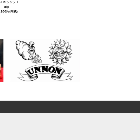
L/Sシャツ T
ulip
,100円(内税)