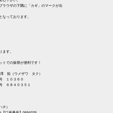
ブラウザの下隅に「カギ」のマークが出
となっております。
ります。
ットでの振替が便利です！
 梅澤 拓（ウメザワ タク）
０３６０
４０３５１
ハチ）
【口座番号】0684035