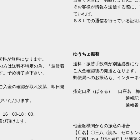
※お客様が情報を送信する際に、
ていれば、
ＳＳＬでの通信を行っている証明
ゆうちょ振替
方は送料が無料になります。
送料・振替手数料が別途必要にな
の方は送料不特定の為、「運賃着
ご入金確認後の発送となります。
す。予め御了承下さい。
郵便局へのお振込も、インターネ
ご入金の確認が取れ次第、即日発
指定口座（ぱるる） 口座名
通帳記号 １
びいただけます。
通帳番号 ６８
16：00-18：00、
りお選び頂けます。
他金融機関からの振込の場合
。
【店名】〇三八（読み ゼロサン
【店番】038【預金種目】普通預金