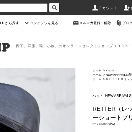
アカウント
ＮＤから探す
コンテンツを見る
メルマガ登録・解除
ブロ
帽子、洋服、靴、小物、のオンラインセレクトショップＲＯＣＫ
ホーム
>
ハット
ホーム
>
NEW ARRIVALS(
ホーム
>
ＲＥＴＴＥＲ（レ
ハット
NEW ARRIVAL
RETTER（レッ
ーショートブリ
RE-H-2408085-1