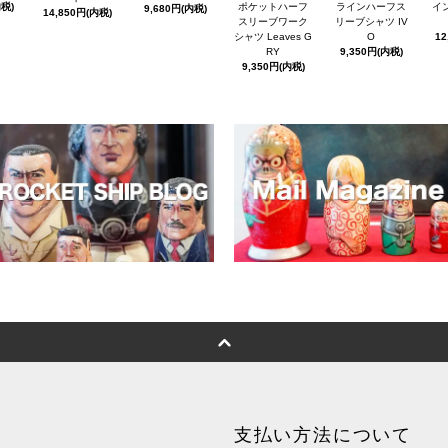
内税)
ポケットハーフ
ラインハーフス
イン
9,680円(内税)
14,850円(内税)
スリーブワーク
リーブシャツ IV
シャツ Leaves G
O
12
RY
9,350円(内税)
9,350円(内税)
支払い方法について