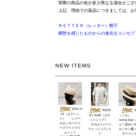
実際の商品の色が多少異なる場合がござ
上記、理由での返品につきましては、お
ＲＥＴＴＥＲ（レッター）帽子
郷愁を感じたものからの進化をコンセプ
NEW ITEMS
EDO H
ROCK
N
AT（エドハッ
ET SHIP（ロケ
（ノル） 
ト） シゾー
ットシップ）
nama kopi
ルセンタークリ
6.2ozフェード
ヒー染めパ
ースワイドブリ
ウォッシュTシャ
カンカン帽 
ムハット
ツ
ターハッ