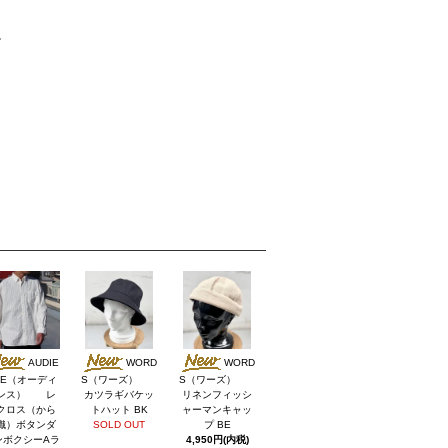
。
AUDIE
WORD
WORD
CE（オーディ
S（ワーズ）
S（ワーズ）
ンス） レ
カツラギバケッ
リネンフィッシ
クロス（から
トハット BK
ャーマンキャッ
織）ボタンダ
SOLD OUT
プ BE
ンボクシーAラ
4,950円(内税)