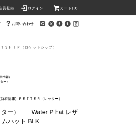
会員登録
ログイン
カート(0)
グ
お問い合わせ
ＥＴＳＨＩＰ（ロケットシップ）
新着情報)
ッター）
S(新着情報)
ＲＥＴＴＥＲ（レッター）
ター） Water P hat レザ
ムハット BLK