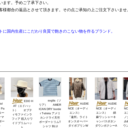
います。予めご了承下さい。
客様都合の返品とさせて頂きます。その点ご承知の上ご注文下さいませ
トに国内生産にこだわり良質で飽きのこない物を作るブランド。
soglia（ソ
EDO H
ol
AUDIE
AUDIE
リア） AMER
AT（エドハッ
Pa
NCE（オーディ
NCE（オーディ
N
ICAN DRY borde
ト） オプテ
 コー
エンス）
エンス） 綿
エ
r T-shirts アメリ
ィモファインラ
ナマ
「遠州」ライト
麻ワッシャーキ
ノ
カンドライ天竺
フィア 筋入りワ
ボー
オンスオーバー
ャンバスボタン
み
ボーダートリムT
イドブリムハッ
ト
ダイポプリンW
ダウンボクシーA
ウ
シャツ BLU
ト