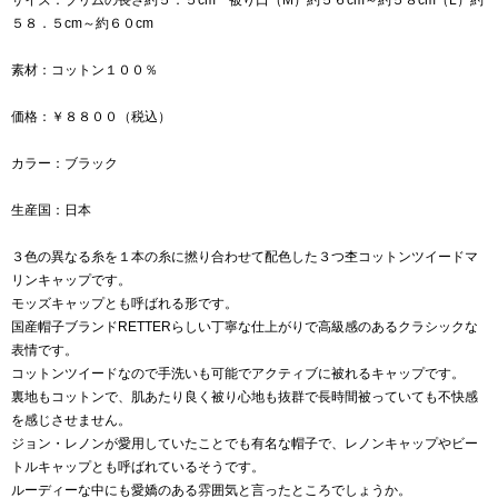
５８．５cm～約６０cm
素材：コットン１００％
価格：￥８８００（税込）
カラー：ブラック
生産国：日本
３色の異なる糸を１本の糸に撚り合わせて配色した３つ杢コットンツイードマ
リンキャップです。
モッズキャップとも呼ばれる形です。
国産帽子ブランドRETTERらしい丁寧な仕上がりで高級感のあるクラシックな
表情です。
コットンツイードなので手洗いも可能でアクティブに被れるキャップです。
裏地もコットンで、肌あたり良く被り心地も抜群で長時間被っていても不快感
を感じさせません。
ジョン・レノンが愛用していたことでも有名な帽子で、レノンキャップやビー
トルキャップとも呼ばれているそうです。
ルーディーな中にも愛嬌のある雰囲気と言ったところでしょうか。