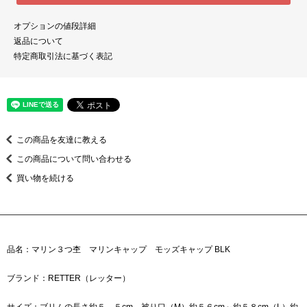
オプションの値段詳細
返品について
特定商取引法に基づく表記
この商品を友達に教える
この商品について問い合わせる
買い物を続ける
品名：マリン３つ杢 マリンキャップ モッズキャップ BLK
ブランド：RETTER（レッター）
サイズ：ブリムの長さ約５．５cm 被り口（M）約５６cm～約５８cm（L）約