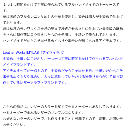
１つ１つ時間をかけて丁寧に作られているフルハンドメイドのキーケースで
す。
革は国産のフルタンニンなめしの牛革を使用し、染色は職人が手染めで仕上げ
ております。
糸は粘度の強いワックスを糸の奥まで浸透させ念入りに仕上げた最高級の麻糸
をさらに制作前にロウ引きしたものを使用し、手縫いで作られております。
ハンドメイドだからこそ出せるぬくもりや風合いが感じられるアイテムです。
Leather Works IMYLAB（アイマイラボ）
手染め、手縫いにこだわり、一つ一つ丁寧に時間をかけて作られるフルハンド
メイドブランドです。
アイテムすべてが一点もので、手染めだからこそ出せる色、手縫いだからこそ
出せるぬくもりや風合い、人々に感動していただける物作りを心がけて日々製
作しているレザークラフトブランドです。
こちらの商品は、レザーのカラーを変えてセミオーダーも承りしております。
セミオーダーで承れるレザーのサンプルになります。
お好きなカラーのレザーで、お作りすることも可能ですので、是非、お問い合
わせください。