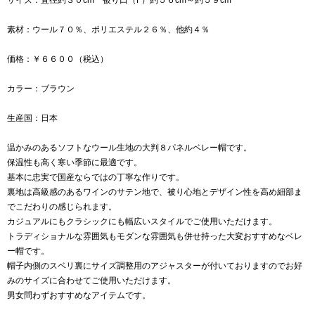
素材：ウール７０％、ポリエステル２６％、他約４％
価格：￥６６００（税込）
カラー：ブラウン
生産国：日本
温かみのあるソフトなウール生地の大判８パネルベレー帽です。
保温性も高く寒い季節に最適です。
基本に忠実で国産ならではの丁寧な作りです。
裏地は高級感のあるワインのサテン地で、被り心地とデザイン性を高め細部ま
でこだわりの感じられます。
カジュアルにもクラシックにも幅広いスタイルでご使用いただけます。
トラディショナルな雰囲気もモダンな雰囲気も併せ持った大変おすすめなベレ
ー帽です。
帽子内側のスベリ裏にサイズ調整用のアジャスターが付いておりますのでお好
みのサイズに合わせてご使用いただけます。
男女問わずおすすめなアイテムです。