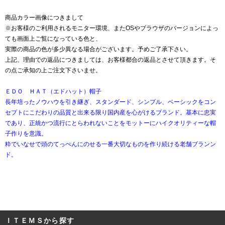
商品カラー画像につきまして
※お客様のご利用されるモニター環境、またOSやブラウザのバージョンによっ
ても画面上ご覧になっている色と、
実際の商品の色が多少異なる場合がございます。予めご了承下さい。
上記、理由での返品につきましては、お客様都合の返品とさせて頂きます。そ
の点ご承知の上ご注文下さいませ。
ＥＤＯ ＨＡＴ（エドハット）帽子
長年培ったノウハウを引き継ぎ、スタンダード、シンプル、ベーシックをコン
セプトにこだわりの品質と出来る限り国内産を心がけるブランド。基本に忠実
であり、正統かつ流行にとらわれないことをモットーにハイクオリティーな帽
子作りを意識。
粋でいなせで頭のてっぺんにのせる一番大切なものを作り続ける老舗ブランン
ド。
ＩＴＥＭＳから探す