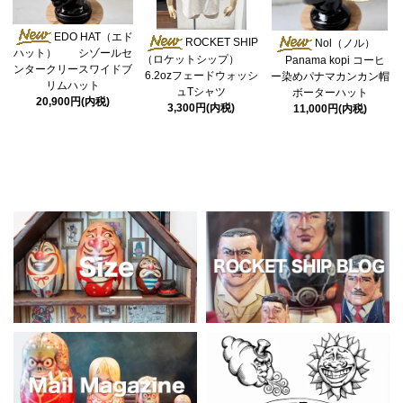
EDO HAT（エド
ROCKET SHIP
Nol（ノル）
ハット） シゾールセ
（ロケットシップ）
Panama kopi コーヒ
ンタークリースワイドブ
6.2ozフェードウォッシ
ー染めパナマカンカン帽
リムハット
ュTシャツ
ボーターハット
20,900円(内税)
3,300円(内税)
11,000円(内税)