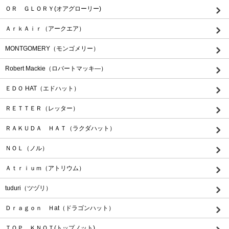
ＯＲ ＧＬＯＲＹ(オアグローリー)
ＡｒｋＡｉｒ（アークエア）
MONTGOMERY（モンゴメリー）
Robert Mackie（ロバートマッキ―）
ＥＤＯ HAT（エドハット）
ＲＥＴＴＥＲ（レッター）
ＲＡＫＵＤＡ ＨＡＴ（ラクダハット）
ＮＯＬ（ノル）
Ａｔｒｉｕｍ（アトリウム）
tuduri（ツヅリ）
Ｄｒａｇｏｎ Ｈat（ドラゴンハット）
ＴＯＰ ＫＮＯＴ(トップノット)