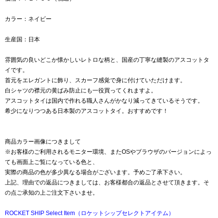
カラー：ネイビー
生産国：日本
雰囲気の良いどこか懐かしいレトロな柄と、国産の丁寧な縫製のアスコットタ
イです。
首元をエレガントに飾り、スカーフ感覚で身に付けていただけます。
白シャツの襟元の黄ばみ防止にも一役買ってくれますよ。
アスコットタイは国内で作れる職人さんがかなり減ってきているそうです。
希少になりつつある日本製のアスコットタイ。おすすめです！
商品カラー画像につきまして
※お客様のご利用されるモニター環境、またOSやブラウザのバージョンによっ
ても画面上ご覧になっている色と、
実際の商品の色が多少異なる場合がございます。予めご了承下さい。
上記、理由での返品につきましては、お客様都合の返品とさせて頂きます。そ
の点ご承知の上ご注文下さいませ。
ROCKET SHIP Select Item（ロケットシップセレクトアイテム）