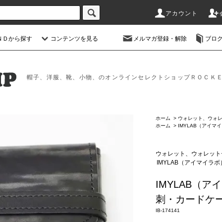
アカウント
ＮＤから探す
コンテンツを見る
メルマガ登録・解除
ブロ
帽子、洋服、靴、小物、のオンラインセレクトショップＲＯＣＫ
ホーム
>
ウォレット、ウォ
ホーム
>
IMYLAB（アイマ
ウォレット、ウォレット
IMYLAB（アイマイラボ
IMYLAB（
刺・カードケー
IB-174141