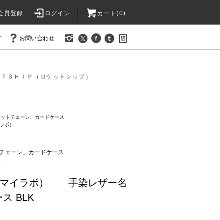
会員登録
ログイン
カート(0)
グ
お問い合わせ
ＥＴＳＨＩＰ（ロケットシップ）
レットチェーン、カードケース
イラボ）
チェーン、カードケース
）
アイマイラボ） 手染レザー名
ス BLK