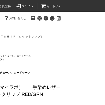
会員登録
ログイン
カート(0)
グ
お問い合わせ
ＥＴＳＨＩＰ（ロケットシップ）
レットチェーン、カードケース
イラボ）
チェーン、カードケース
）
アイマイラボ） 手染めレザー
リップ RED/GRN