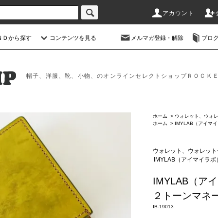
アカウント
ＮＤから探す
コンテンツを見る
メルマガ登録・解除
ブロ
帽子、洋服、靴、小物、のオンラインセレクトショップＲＯＣＫ
ホーム
>
ウォレット、ウォ
ホーム
>
IMYLAB（アイマ
ウォレット、ウォレット
IMYLAB（アイマイラボ
IMYLAB（
２トーンマネーク
IB-19013