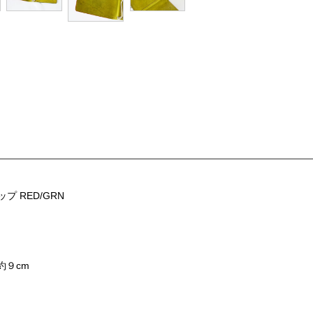
 RED/GRN
約９cm