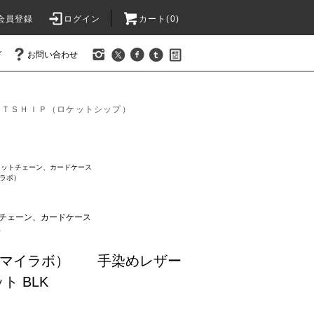
会員登録
ログイン
カート(0)
グ
お問い合わせ
ＥＴＳＨＩＰ（ロケットシップ）
レットチェーン、カードケース
イラボ）
チェーン、カードケース
）
アイマイラボ） 手染めレザー
ト BLK