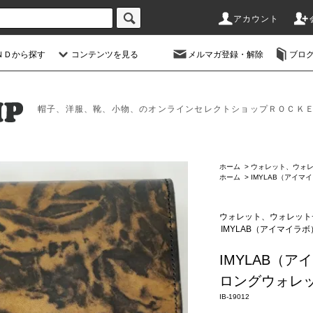
アカウント
ＮＤから探す
コンテンツを見る
メルマガ登録・解除
ブロ
帽子、洋服、靴、小物、のオンラインセレクトショップＲＯＣＫ
ホーム
>
ウォレット、ウォ
ホーム
>
IMYLAB（アイマ
ウォレット、ウォレット
IMYLAB（アイマイラボ
IMYLAB（
ロングウォレッ
IB-19012