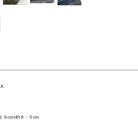
K
９cm×約９・５cm