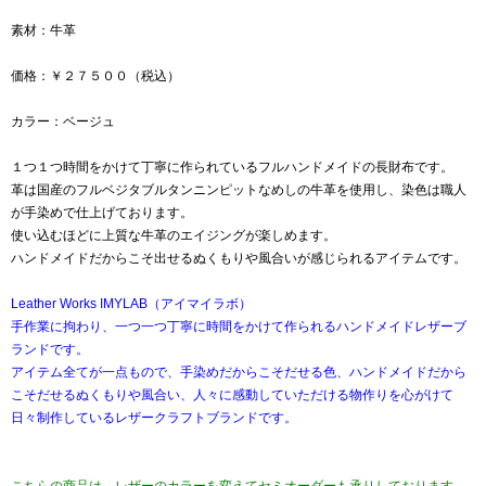
素材：牛革
価格：￥２７５００（税込）
カラー：ベージュ
１つ１つ時間をかけて丁寧に作られているフルハンドメイドの長財布です。
革は国産のフルベジタブルタンニンピットなめしの牛革を使用し、染色は職人
が手染めで仕上げております。
使い込むほどに上質な牛革のエイジングが楽しめます。
ハンドメイドだからこそ出せるぬくもりや風合いが感じられるアイテムです。
Leather Works IMYLAB（アイマイラボ）
手作業に拘わり、一つ一つ丁寧に時間をかけて作られるハンドメイドレザーブ
ランドです。
アイテム全てが一点もので、手染めだからこそだせる色、ハンドメイドだから
こそだせるぬくもりや風合い、人々に感動していただける物作りを心がけて
日々制作しているレザークラフトブランドです。