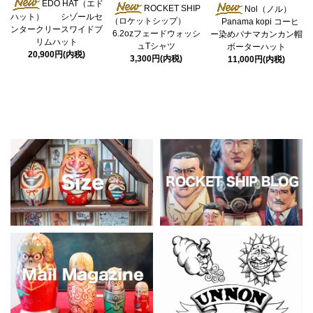
EDO HAT（エド
ROCKET SHIP
Nol（ノル）
ハット） シゾールセ
（ロケットシップ）
Panama kopi コーヒ
ンタークリースワイドブ
6.2ozフェードウォッシ
ー染めパナマカンカン帽
リムハット
ュTシャツ
ボーターハット
20,900円(内税)
3,300円(内税)
11,000円(内税)