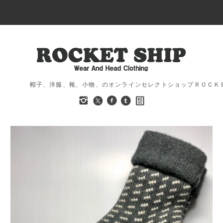
帽子、洋服、靴、小物、のオンラインセレクトショップＲＯＣＫ