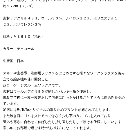
約２７cm（メンズ）
素材：アクリル４３％、ウール３０％、ナイロン１２％、ポリエステル１
２％、ポリウレタン３％
価格：￥３６３０（税込）
カラー：チャコール
生産国：日本
スキーや山岳隊、漁師用ソックスをはじめとする様々なワークソックスを編み
立てる編み機を使い開発した
超ローゲージのルームソックスです。
素材はウールとアクリルを混紡したバルキー糸を使用し、
編み立て後に一枚一枚裏返して内側に起毛をかけることでさらに保温性を高め
ています。
足底にはRoToToオリジナルの滑り止めプリントが施されております。
また履き口にゴムを入れるのではなく少し下の方にゴムを入れており
気温や寒さに合わせて伸ばしたり折り返したりして履ける仕様にしています。
寒い冬にお部屋で過ごす時の強い味方になってくれます。