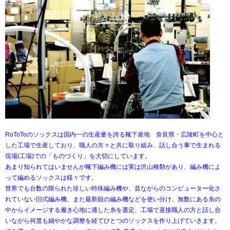
RoToToのソックスは国内一の生産量を誇る靴下産地 奈良県・広陵町を中心と
した工場で生産しており、職人の方々と共に取り組み、話し合う事で生まれる
現場(工場)での「ものづくり」を大切にしています。
あまり知られてはいませんが靴下編み機には実は沢山種類があり、編み機によ
って編めるソックスは様々です。
世界でも台数の限られた珍しい特殊編み機や、昔ながらのコンピューター化さ
れていない旧式編み機、また最新鋭の編み機などを使い分け、無数にある糸の
中からイメージする履き心地に適した糸を選定、工場で直接職人の方と話し合
いながら何度も細やかな調整を経てひとつのソックスを作り上げていきます。