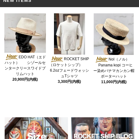
NEW ITEMS
EDO HAT（エド
ROCKET SHIP
Nol（ノル）
ハット） シゾールセ
（ロケットシップ）
Panama kopi コーヒ
ンタークリースワイドブ
6.2ozフェードウォッシ
ー染めパナマカンカン帽
リムハット
ュTシャツ
ボーターハット
20,900円(内税)
3,300円(内税)
11,000円(内税)