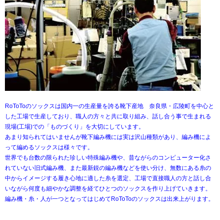
RoToToのソックスは国内一の生産量を誇る靴下産地 奈良県・広陵町を中心と
した工場で生産しており、職人の方々と共に取り組み、話し合う事で生まれる
現場(工場)での「ものづくり」を大切にしています。
あまり知られてはいませんが靴下編み機には実は沢山種類があり、編み機によ
って編めるソックスは様々です。
世界でも台数の限られた珍しい特殊編み機や、昔ながらのコンピューター化さ
れていない旧式編み機、また最新鋭の編み機などを使い分け、無数にある糸の
中からイメージする履き心地に適した糸を選定、工場で直接職人の方と話し合
いながら何度も細やかな調整を経てひとつのソックスを作り上げていきます。
編み機・糸・人が一つとなってはじめてRoToToのソックスは出来上がります。