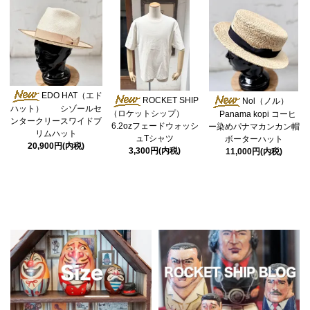
EDO HAT（エド
ROCKET SHIP
Nol（ノル）
ハット） シゾールセ
（ロケットシップ）
Panama kopi コーヒ
ンタークリースワイドブ
6.2ozフェードウォッシ
ー染めパナマカンカン帽
リムハット
ュTシャツ
ボーターハット
20,900円(内税)
3,300円(内税)
11,000円(内税)