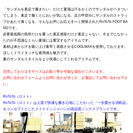
「サンダルを素足で履きたい」だけど夏場は汗をかくのでサンダルがベタつい
てしまう、素足で履くとにおいが気になる、足の甲部分にサンダルのストラッ
プがあたり痛くなる、そんなお声にお応えすべく開発されたRoToTo FOOT BA
NDです。
必要最低限の箇所だけを覆った素足感覚だけど素足じゃない、今までになかっ
たのが不思議なくらい夏場には重宝するアイテムです。
素材は体から汗を吸い上げ素早く蒸散させるCOOLMAXを使用しております。
涼しくドライタッチな着用感も魅力です。
夏のサンダルスタイルをより快適にしてくれるアイテムです。
完売しておりますサイズはお取り寄せ可能な場合がございます。
お問い合わせフォームよりお問い合わせ頂くか、お電話にてお問い合わせ下さ
い。
RoToTo（ロトト）
RoToTo（ロトト）は上質で快適な履き心地にこだわった「一生愛せる消耗品」
をコンセプトとしたメイドインジャパンの高品質ソックスブランドです。