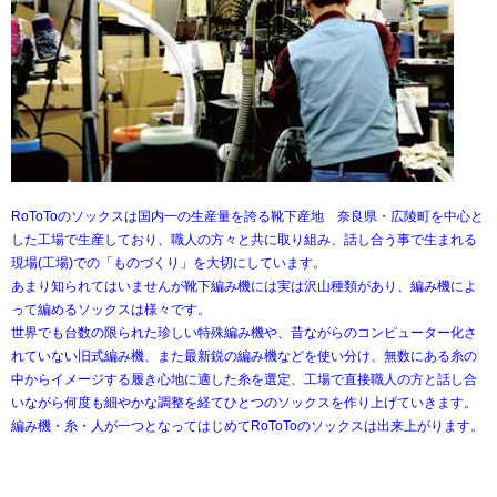
RoToToのソックスは国内一の生産量を誇る靴下産地 奈良県・広陵町を中心と
した工場で生産しており、職人の方々と共に取り組み、話し合う事で生まれる
現場(工場)での「ものづくり」を大切にしています。
あまり知られてはいませんが靴下編み機には実は沢山種類があり、編み機によ
って編めるソックスは様々です。
世界でも台数の限られた珍しい特殊編み機や、昔ながらのコンピューター化さ
れていない旧式編み機、また最新鋭の編み機などを使い分け、無数にある糸の
中からイメージする履き心地に適した糸を選定、工場で直接職人の方と話し合
いながら何度も細やかな調整を経てひとつのソックスを作り上げていきます。
編み機・糸・人が一つとなってはじめてRoToToのソックスは出来上がります。