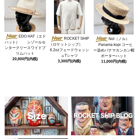
EDO HAT（エド
ROCKET SHIP
Nol（ノル）
ハット） シゾールセ
（ロケットシップ）
Panama kopi コーヒ
ンタークリースワイドブ
6.2ozフェードウォッシ
ー染めパナマカンカン帽
リムハット
ュTシャツ
ボーターハット
20,900円(内税)
3,300円(内税)
11,000円(内税)