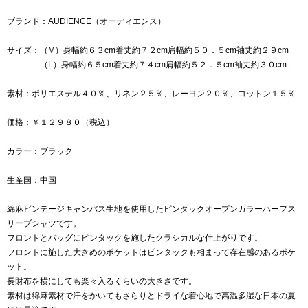
ブランド：AUDIENCE（オーディエンス）
サイズ：（M）身幅約６３cm着丈約７２cm肩幅約５０．５cm袖丈約２９cm
（L）身幅約６５cm着丈約７４cm肩幅約５２．５cm袖丈約３０cm
素材：ポリエステル４０％、リネン２５％、レーヨン２０％、コットン１５％
価格：￥１２９８０（税込）
カラー：ブラック
生産国：中国
綿麻ビンテージキャンバス生地を使用したピンタックオープンカラーハーフス
リーブシャツです。
フロントとバッグにピンタックを施したクラシカルな仕上がりです。
フロントに施した大きめのポケットはピンタックも相まって存在感のあるポケ
ット。
長財布を横にしても楽々入るくらいの大きさです。
素材は綿麻素材で汗をかいてもさらりとドライな着心地で高温多湿な日本の夏