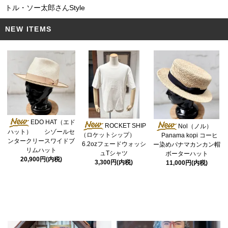
トル・ソー太郎さんStyle
NEW ITEMS
EDO HAT（エド
ROCKET SHIP
Nol（ノル）
ハット） シゾールセ
（ロケットシップ）
Panama kopi コーヒ
ンタークリースワイドブ
6.2ozフェードウォッシ
ー染めパナマカンカン帽
リムハット
ュTシャツ
ボーターハット
20,900円(内税)
3,300円(内税)
11,000円(内税)