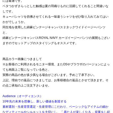
には最適です。
ベタつかずさらっとした触感は夏の羽織りものに活躍してくれること間違いな
しです。
キューバシャツを彷彿させてくれる一味違うシャツをぜひ取り入れてみてはい
かがでしょうか。
同生地を使用した綿麻ビンテージキャンバス２タックワイドイージーパンツ
と、
綿麻ビンテージキャンバスROYAL NAVY カーゴイージーパンツの展開もござい
ますのでセットアップのスタイリングもオススメです。
商品カラー画像につきまして
※お客様のご利用されるモニター環境、またOSやブラウザのバージョンによっ
ても画面上ご覧になっている色と、
実際の商品の色が多少異なる場合がございます。予めご了承下さい。
上記、理由での返品につきましては、お客様都合の返品とさせて頂きます。そ
の点ご承知の上ご注文下さいませ。
Audience（オーディエンス）
10年先の未来を想像し、新しい価値を創造する
素材選別・生産背景選定・生産管理にこだわり、ベーシックなアイテムの細か
なディティールやシルエットを大切にし、「 着た人が楽しくなる 」提案をし続