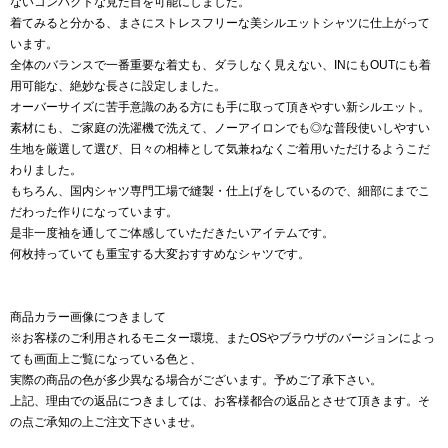
ないコンパクトな見た目を可能にしました。
着てみると分かる、まさにストレスフリーな美シルエットシャツに仕上がって
います。
全体のバランスで一番重要な着丈も、ダラしなく見えない、INにもOUTにも着
用可能な、絶妙な長さに設定しました。
オーバーサイズに苦手意識のある方にも手に取って頂きやすい新シルエット。
素材にも、ご家庭の洗濯機で洗えて、ノーアイロンでも◎な普段使いしやすい
生地を厳選して選び、日々の相棒として気兼ねなくご着用いただけるようこだ
わりました。
もちろん、国内シャツ専門工場で縫製・仕上げをしているので、細部にまでこ
だわった作りになっています。
是非一度袖を通してご体感していただきたいアイテムです。
何枚持っていても重宝する大変おすすめなシャツです。
商品カラー画像につきまして
※お客様のご利用されるモニター環境、またOSやブラウザのバージョンによっ
ても画面上ご覧になっている色と、
実際の商品の色が多少異なる場合がございます。予めご了承下さい。
上記、理由での返品につきましては、お客様都合の返品とさせて頂きます。そ
の点ご承知の上ご注文下さいませ。