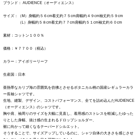
ブランド： AUDIENCE（オーディエンス）
サイズ：（M）身幅約５６cm着丈約７５cm肩幅約４９cm袖丈約５９cm
（L）身幅約５８cm着丈約７７cm肩幅約５１cm袖丈約６０cm
素材：コットン１００％
価格：￥７７００（税込）
カラー：アイボリーリーフ
生産国：日本
亜熱帯なカリブ海の雰囲気を彷彿とさせるボタニカル柄の国産レギュラーカラ
ー長袖シャツです。
生地、縫製、デザイン、コストパフォーマンス、全てを詰め込んだAUDIENCE
（オーディエンス）のシャツです。
胸や肩、袖周りのサイズを大幅に見直し、着用感のストレスを軽減したゆった
りとした身幅、抜け感の生まれるドロップショルダー、
裾に向かって細くなるテーパードシルエット。
そうすることで、サイズアップしているのに、シャツ自体の大きさを感じさせ