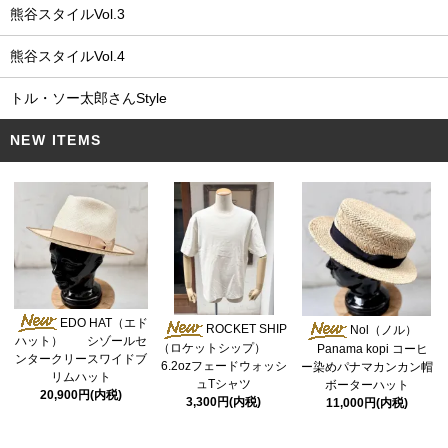
熊谷スタイルVol.3
熊谷スタイルVol.4
トル・ソー太郎さんStyle
NEW ITEMS
EDO HAT（エド
ROCKET SHIP
Nol（ノル）
ハット） シゾールセ
（ロケットシップ）
Panama kopi コーヒ
ンタークリースワイドブ
6.2ozフェードウォッシ
ー染めパナマカンカン帽
リムハット
ュTシャツ
ボーターハット
20,900円(内税)
3,300円(内税)
11,000円(内税)