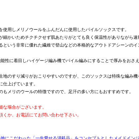
を使用しメリノウールをふんだんに使用したパイルソックスです。
が細かいためチクチクせず肌あたりがとても良く保温性がありながら速
るという非常に優れた繊維で登山などの本格的なアウトドアシーンのイ
れた機能性に着目しハイゲージ編み機でパイル編みにすることで厚みをおさ
生地のすり減りがおこりやすいのですが、このソックスは特殊な編み機
に仕上げています。
のもメリのウールの特徴ですので、足汗の多い方にもおすすめです。
能な場合がございます。
頂くか、お電話にてお問い合わせ下さい。
履き心地にこだわった「一生愛せる消耗品」をコンセプトとしたメイドイン