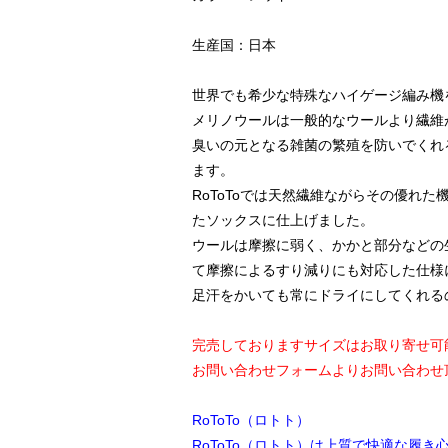
生産国：日本
世界でも希少な特殊なハイゲージ編み機
メリノウールは一般的なウールより繊維
臭いの元となる雑菌の繁殖を防いでくれ
ます。
RoToToでは天然繊維ながらその優
たソックスに仕上げました。
ウールは摩擦に弱く、かかと部分などの
て摩擦によるすり減りにも対応した仕様
足汗をかいても常にドライにしてくれる
完売しておりますサイズはお取り寄せ可
お問い合わせフォームよりお問い合わせ
RoToTo（ロトト）
RoToTo（ロトト）は上質で快適な