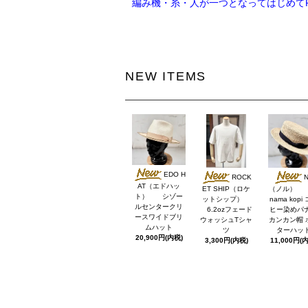
編み機・糸・人が一つとなってはじめてR
NEW ITEMS
EDO H
ROCK
N
AT（エドハッ
ET SHIP（ロケ
（ノル） 
ト） シゾー
ットシップ）
nama kopi
ルセンタークリ
6.2ozフェード
ヒー染めパ
ースワイドブリ
ウォッシュTシャ
カンカン帽 
ムハット
ツ
ターハッ
20,900円(内税)
3,300円(内税)
11,000円(