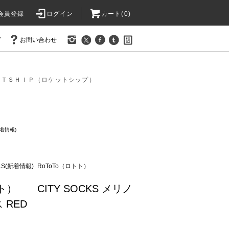
会員登録
ログイン
カート(0)
グ
お問い合わせ
ＥＴＳＨＩＰ（ロケットシップ）
新着情報)
ALS(新着情報)
RoToTo（ロトト）
トト） CITY SOCKS メリノ
 RED