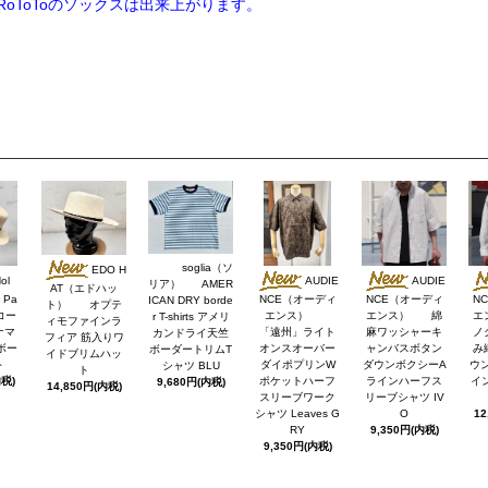
oToToのソックスは出来上がります。
soglia（ソ
EDO H
ol
AUDIE
AUDIE
リア） AMER
AT（エドハッ
Pa
NCE（オーディ
NCE（オーディ
N
ICAN DRY borde
ト） オプテ
 コー
エンス）
エンス） 綿
エ
r T-shirts アメリ
ィモファインラ
ナマ
「遠州」ライト
麻ワッシャーキ
ノ
カンドライ天竺
フィア 筋入りワ
ボー
オンスオーバー
ャンバスボタン
み
ボーダートリムT
イドブリムハッ
ト
ダイポプリンW
ダウンボクシーA
ウ
シャツ BLU
ト
内税)
ポケットハーフ
ラインハーフス
イン
9,680円(内税)
14,850円(内税)
スリーブワーク
リーブシャツ IV
シャツ Leaves G
O
12
RY
9,350円(内税)
9,350円(内税)