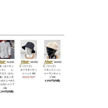
AUDIE
WORD
WORD
CE（オーディ
S（ワーズ）
S（ワーズ）
ンス） レ
カツラギバケッ
リネンフィッシ
クロス（から
トハット BK
ャーマンキャッ
織）ボタンダ
SOLD OUT
プ BE
ンボクシーAラ
4,950円(内税)
L/Sシャツ T
ulip
,100円(内税)