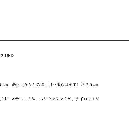
ス RED
２７cm 高さ（かかとの縫い目～履き口まで）約２５cm
ポリエステル１２％、ポリウレタン２％、ナイロン１％