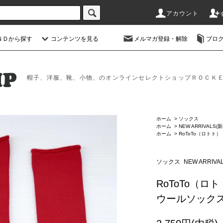
アカウント
ＮＤから探す
コンテンツを見る
メルマガ登録・解除
ブロ
帽子、洋服、靴、小物、のオンラインセレクトショップＲＯＣＫ
ホーム
>
ソックス
ホーム
>
NEW ARRIVALS(
ホーム
>
RoToTo（ロトト）
ソックス
NEW ARRIV
RoToTo（ロ
ウールソックス