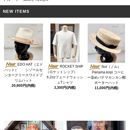
NEW ITEMS
EDO HAT（エド
ROCKET SHIP
Nol（ノル）
ハット） シゾールセ
（ロケットシップ）
Panama kopi コーヒ
ンタークリースワイドブ
6.2ozフェードウォッシ
ー染めパナマカンカン帽
リムハット
ュTシャツ
ボーターハット
20,900円(内税)
3,300円(内税)
11,000円(内税)