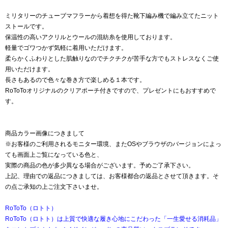
ミリタリーのチューブマフラーから着想を得た靴下編み機で編み立てたニット
ストールです。
保温性の高いアクリルとウールの混紡糸を使用しております。
軽量でゴワつかず気軽に着用いただけます。
柔らかくふわりとした肌触りなのでチクチクが苦手な方でもストレスなくご使
用いただけます。
長さもあるので色々な巻き方で楽しめる１本です。
RoToToオリジナルのクリアポーチ付きですので、プレゼントにもおすすめで
す。
商品カラー画像につきまして
※お客様のご利用されるモニター環境、またOSやブラウザのバージョンによっ
ても画面上ご覧になっている色と、
実際の商品の色が多少異なる場合がございます。予めご了承下さい。
上記、理由での返品につきましては、お客様都合の返品とさせて頂きます。そ
の点ご承知の上ご注文下さいませ。
RoToTo（ロトト）
RoToTo（ロトト）は上質で快適な履き心地にこだわった「一生愛せる消耗品」