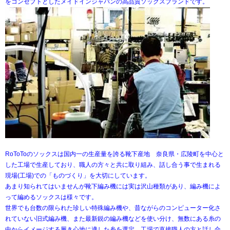
をコンセプトとしたメイドインジャパンの高品質ソックスブランドです。
RoToToのソックスは国内一の生産量を誇る靴下産地 奈良県・広陵町を中心と
した工場で生産しており、職人の方々と共に取り組み、話し合う事で生まれる
現場(工場)での「ものづくり」を大切にしています。
あまり知られてはいませんが靴下編み機には実は沢山種類があり、編み機によ
って編めるソックスは様々です。
世界でも台数の限られた珍しい特殊編み機や、昔ながらのコンピューター化さ
れていない旧式編み機、また最新鋭の編み機などを使い分け、無数にある糸の
中からイメージする履き心地に適した糸を選定、工場で直接職人の方と話し合