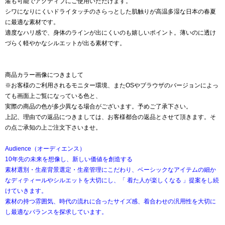
濯も可能でアクティブにご使用いただけます。
シワになりにくいドライタッチのさらっとした肌触りが高温多湿な日本の春夏
に最適な素材です。
適度なハリ感で、身体のラインが出にくいのも嬉しいポイント。薄いのに透け
づらく軽やかなシルエットが出る素材です。
商品カラー画像につきまして
※お客様のご利用されるモニター環境、またOSやブラウザのバージョンによっ
ても画面上ご覧になっている色と、
実際の商品の色が多少異なる場合がございます。予めご了承下さい。
上記、理由での返品につきましては、お客様都合の返品とさせて頂きます。そ
の点ご承知の上ご注文下さいませ。
Audience（オーディエンス）
10年先の未来を想像し、新しい価値を創造する
素材選別・生産背景選定・生産管理にこだわり、ベーシックなアイテムの細か
なディティールやシルエットを大切にし、「 着た人が楽しくなる 」提案をし続
けていきます。
素材の持つ雰囲気、時代の流れに合ったサイズ感、着合わせの汎用性を大切に
し最適なバランスを探求しています。