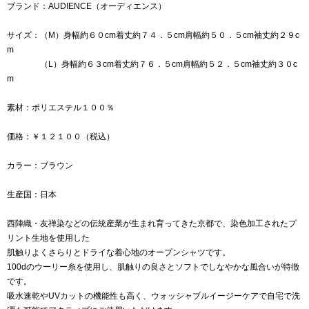
ブランド：AUDIENCE（オーディエンス）
サイズ：（M）身幅約６０cm着丈約７４．５cm肩幅約５０．５cm袖丈約２９c
m
（L）身幅約６３cm着丈約７６．５cm肩幅約５２．５cm袖丈約３０c
m
素材：ポリエステル１００％
価格：￥１２１００（税込）
カラー：ブラウン
生産国：日本
西陣織・友禅染などの伝統産業が生まれ育ってきた京都で、染色加工されたプ
リント生地を使用した
肌触りよくさらりとドライな着心地のオープンシャツです。
100dのウーリー糸を使用し、肌触りの良さとソフトでしなやかな風合いが特徴
です。
吸水速乾やUVカットの機能性も高く、ウォッシャブルイージーケアで自宅で洗