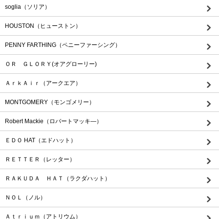
soglia（ソリア）
HOUSTON（ヒューストン）
PENNY FARTHING（ペニーファーシング）
ＯＲ ＧＬＯＲＹ(オアグローリー)
ＡｒｋＡｉｒ（アークエア）
MONTGOMERY（モンゴメリー）
Robert Mackie（ロバートマッキ―）
ＥＤＯ HAT（エドハット）
ＲＥＴＴＥＲ（レッター）
ＲＡＫＵＤＡ ＨＡＴ（ラクダハット）
ＮＯＬ（ノル）
Ａｔｒｉｕｍ（アトリウム）