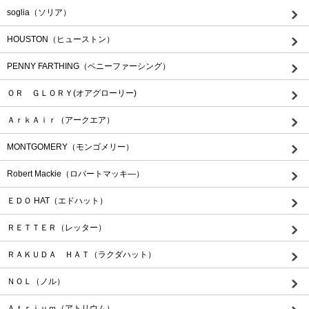
soglia（ソリア）
HOUSTON（ヒューストン）
PENNY FARTHING（ペニーファーシング）
ＯＲ ＧＬＯＲＹ(オアグローリー)
ＡｒｋＡｉｒ（アークエア）
MONTGOMERY（モンゴメリー）
Robert Mackie（ロバートマッキ―）
ＥＤＯ HAT（エドハット）
ＲＥＴＴＥＲ（レッター）
ＲＡＫＵＤＡ ＨＡＴ（ラクダハット）
ＮＯＬ（ノル）
Ａｔｒｉｕｍ（アトリウム）