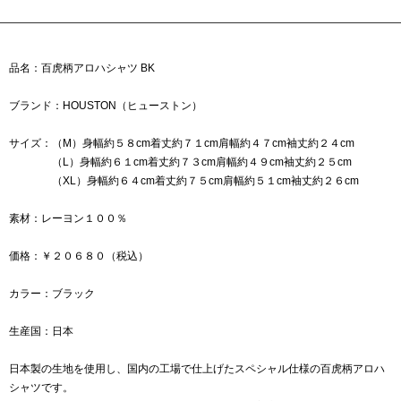
品名：百虎柄アロハシャツ BK
ブランド：HOUSTON（ヒューストン）
サイズ：（M）身幅約５８cm着丈約７１cm肩幅約４７cm袖丈約２４cm
（L）身幅約６１cm着丈約７３cm肩幅約４９cm袖丈約２５cm
（XL）身幅約６４cm着丈約７５cm肩幅約５１cm袖丈約２６cm
素材：レーヨン１００％
価格：￥２０６８０（税込）
カラー：ブラック
生産国：日本
日本製の生地を使用し、国内の工場で仕上げたスペシャル仕様の百虎柄アロハ
シャツです。