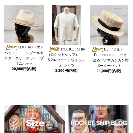
EDO HAT（エド
ROCKET SHIP
Nol（ノル）
ハット） シゾールセ
（ロケットシップ）
Panama kopi コーヒ
ンタークリースワイドブ
6.2ozフェードウォッシ
ー染めパナマカンカン帽
リムハット
ュTシャツ
ボーターハット
20,900円(内税)
3,300円(内税)
11,000円(内税)