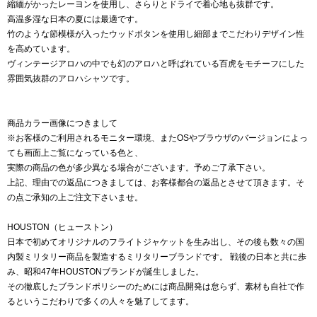
縮緬がかったレーヨンを使用し、さらりとドライで着心地も抜群です。
高温多湿な日本の夏には最適です。
竹のような節模様が入ったウッドボタンを使用し細部までこだわりデザイン性
を高めています。
ヴィンテージアロハの中でも幻のアロハと呼ばれている百虎をモチーフにした
雰囲気抜群のアロハシャツです。
商品カラー画像につきまして
※お客様のご利用されるモニター環境、またOSやブラウザのバージョンによっ
ても画面上ご覧になっている色と、
実際の商品の色が多少異なる場合がございます。予めご了承下さい。
上記、理由での返品につきましては、お客様都合の返品とさせて頂きます。そ
の点ご承知の上ご注文下さいませ。
HOUSTON（ヒューストン）
日本で初めてオリジナルのフライトジャケットを生み出し、その後も数々の国
内製ミリタリー商品を製造するミリタリーブランドです。 戦後の日本と共に歩
み、昭和47年HOUSTONブランドが誕生しました。
その徹底したブランドポリシーのためには商品開発は怠らず、素材も自社で作
るというこだわりで多くの人々を魅了してます。