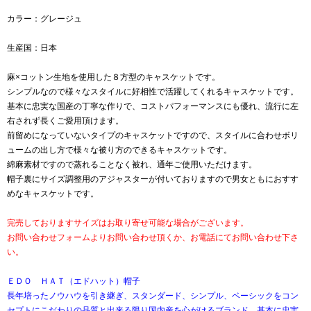
カラー：グレージュ
生産国：日本
麻×コットン生地を使用した８方型のキャスケットです。
シンプルなので様々なスタイルに好相性で活躍してくれるキャスケットです。
基本に忠実な国産の丁寧な作りで、コストパフォーマンスにも優れ、流行に左
右されず長くご愛用頂けます。
前留めになっていないタイプのキャスケットですので、スタイルに合わせボリ
ュームの出し方で様々な被り方のできるキャスケットです。
綿麻素材ですので蒸れることなく被れ、通年ご使用いただけます。
帽子裏にサイズ調整用のアジャスターが付いておりますので男女ともにおすす
めなキャスケットです。
完売しておりますサイズはお取り寄せ可能な場合がございます。
お問い合わせフォームよりお問い合わせ頂くか、お電話にてお問い合わせ下さ
い。
ＥＤＯ ＨＡＴ（エドハット）帽子
長年培ったノウハウを引き継ぎ、スタンダード、シンプル、ベーシックをコン
セプトにこだわりの品質と出来る限り国内産を心がけるブランド。基本に忠実