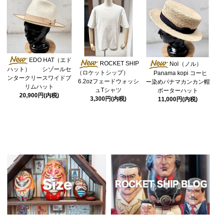
EDO HAT（エド
ROCKET SHIP
Nol（ノル）
ハット） シゾールセ
（ロケットシップ）
Panama kopi コーヒ
ンタークリースワイドブ
6.2ozフェードウォッシ
ー染めパナマカンカン帽
リムハット
ュTシャツ
ボーターハット
20,900円(内税)
3,300円(内税)
11,000円(内税)